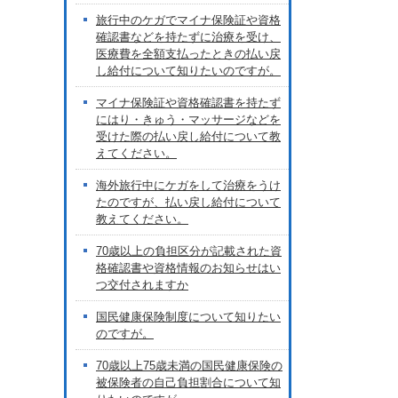
旅行中のケガでマイナ保険証や資格
確認書などを持たずに治療を受け、
医療費を全額支払ったときの払い戻
し給付について知りたいのですが。
マイナ保険証や資格確認書を持たず
にはり・きゅう・マッサージなどを
受けた際の払い戻し給付について教
えてください。
海外旅行中にケガをして治療をうけ
たのですが、払い戻し給付について
教えてください。
70歳以上の負担区分が記載された資
格確認書や資格情報のお知らせはい
つ交付されますか
国民健康保険制度について知りたい
のですが。
70歳以上75歳未満の国民健康保険の
被保険者の自己負担割合について知