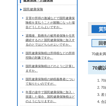
健康保険・介護保険
国民健康保険
災害や所得の激減などで国民健康保
険税を支払うことが困難になった場
合どうしたらよいですか。
質
退職後、勤務先の被用者保険を任意
継続するのと国民健康保険に加入す
回
るのとではどちらがよいですか。
国民健康保険税は所得税などの所得
70歳未
控除の対象ですか。
国民健康保険税はどのように計算し
70歳
ますか。
国民健康保険税の納税義務者につい
7
て知りたいのですが。
7
年度の途中で国民健康保険に加入・
差
脱退した場合、国民健康保険税はど
のようになりますか。
合