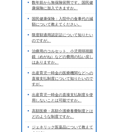
数年前から無保険状態です。国民健
康保険に加入できますか。
国民健康保険：入院中の食事代の減
額について教えてください。
限度額適用認定証について知りたい
のですが。
治療用のコルセット、小児用弱視眼
鏡（めがね）などの費用の払い戻し
はありますか。
出産育児一時金の医療機関などへの
直接支払制度について知りたいので
すが。
出産育児一時金の直接支払制度を使
用しないことは可能ですか。
高額医療・高額介護療養費制度とは
どのような制度ですか。
ジェネリック医薬品について教えて