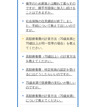
修学のため家族とは離れて暮らすの
ですが、横手市国保に加入し続ける
ことはできますか。
社会保険の任意継続が終了しまし
た。手続について教えてほしいので
すが。
高額療養費の計算方法（70歳未満と
70歳以上が同一世帯の場合）を教え
てください。
高額療養費（70歳以上）の計算方法
を教えてください。
高額療養費：特定疾病の認定を受け
るにはどうしたらいいのですか。
75歳未満で医療費の支払いが難しい
のですが。
高額療養費の計算方法（70歳未満）
について教えてください。