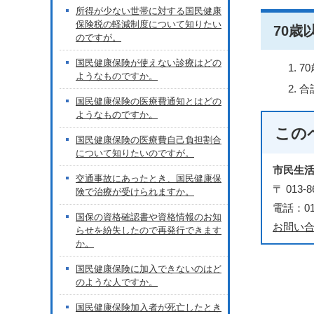
所得が少ない世帯に対する国民健康
保険税の軽減制度について知りたい
70
のですが。
国民健康保険が使えない診療はどの
7
ようなものですか。
合
国民健康保険の医療費通知とはどの
ようなものですか。
この
国民健康保険の医療費自己負担割合
について知りたいのですが。
市民生
交通事故にあったとき、国民健康保
〒 01
険で治療が受けられますか。
電話：018
国保の資格確認書や資格情報のお知
お問い
らせを紛失したので再発行できます
か。
国民健康保険に加入できないのはど
のような人ですか。
国民健康保険加入者が死亡したとき