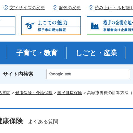
文字サイズの変更
配色の変更
読み上げ・ルビ振
子育て・教育
しごと・産業
サイト内検索
る質問
>
健康保険・介護保険
>
国民健康保険
> 高額療養費の計算方法（
健康保険
よくある質問