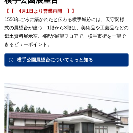
横手公園展望台
【【 4月1日より営業再開 】】
1550年ごろに築かれたと伝わる横手城跡には、天守閣様
式の展望台が建つ。1階から3階は、美術品や工芸品などの
郷土資料展示室、4階が展望フロアで、横手市街を一望で
きるビューポイント。
横手公園展望台についてもっと知る