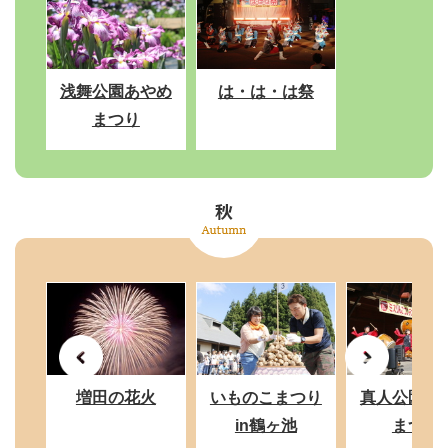
浅舞公園あやめ
は・は・は祭
まつり
増田の花火
いものこまつり
真人公園り
in鶴ヶ池
まつり