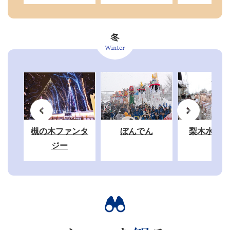
槻の木ファンタ
ぼんでん
梨木水かぶ
ジー