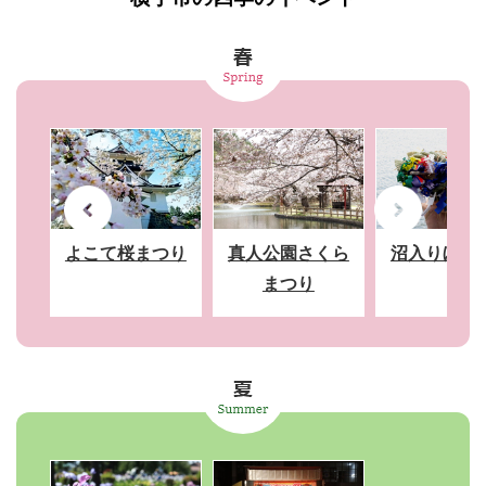
よこて桜まつり
真人公園さくら
沼入りぼん
まつり