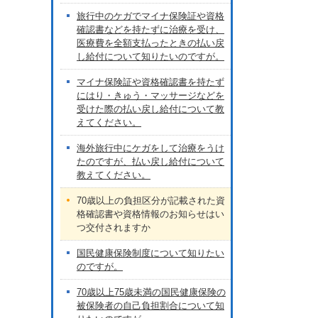
旅行中のケガでマイナ保険証や資格
確認書などを持たずに治療を受け、
医療費を全額支払ったときの払い戻
し給付について知りたいのですが。
マイナ保険証や資格確認書を持たず
にはり・きゅう・マッサージなどを
受けた際の払い戻し給付について教
えてください。
海外旅行中にケガをして治療をうけ
たのですが、払い戻し給付について
教えてください。
70歳以上の負担区分が記載された資
格確認書や資格情報のお知らせはい
つ交付されますか
国民健康保険制度について知りたい
のですが。
70歳以上75歳未満の国民健康保険の
被保険者の自己負担割合について知