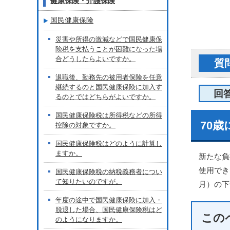
健康保険・介護保険
国民健康保険
災害や所得の激減などで国民健康保
険税を支払うことが困難になった場
合どうしたらよいですか。
質
退職後、勤務先の被用者保険を任意
継続するのと国民健康保険に加入す
回
るのとではどちらがよいですか。
国民健康保険税は所得税などの所得
70
控除の対象ですか。
国民健康保険税はどのように計算し
ますか。
新たな負
使用でき
国民健康保険税の納税義務者につい
て知りたいのですが。
月）の下
年度の途中で国民健康保険に加入・
脱退した場合、国民健康保険税はど
この
のようになりますか。