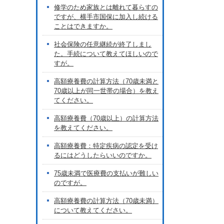
修学のため家族とは離れて暮らすの
ですが、横手市国保に加入し続ける
ことはできますか。
社会保険の任意継続が終了しまし
た。手続について教えてほしいので
すが。
高額療養費の計算方法（70歳未満と
70歳以上が同一世帯の場合）を教え
てください。
高額療養費（70歳以上）の計算方法
を教えてください。
高額療養費：特定疾病の認定を受け
るにはどうしたらいいのですか。
75歳未満で医療費の支払いが難しい
のですが。
高額療養費の計算方法（70歳未満）
について教えてください。