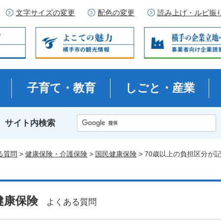
文字サイズの変更
配色の変更
読み上げ・ルビ振
子育て・教育
しごと・産業
サイト内検索
る質問
>
健康保険・介護保険
>
国民健康保険
> 70歳以上の負担区分
健康保険
よくある質問