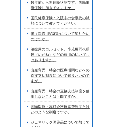
数年前から無保険状態です。国民健
康保険に加入できますか。
国民健康保険：入院中の食事代の減
額について教えてください。
限度額適用認定証について知りたい
のですが。
治療用のコルセット、小児用弱視眼
鏡（めがね）などの費用の払い戻し
はありますか。
出産育児一時金の医療機関などへの
直接支払制度について知りたいので
すが。
出産育児一時金の直接支払制度を使
用しないことは可能ですか。
高額医療・高額介護療養費制度とは
どのような制度ですか。
ジェネリック医薬品について教えて