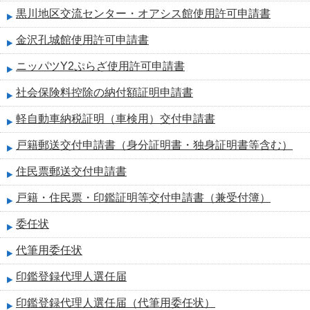
黒川地区交流センター・オアシス館使用許可申請書
金沢孔城館使用許可申請書
ニッパツY2ぷらざ使用許可申請書
社会保険料控除の納付額証明申請書
軽自動車納税証明（車検用）交付申請書
戸籍郵送交付申請書（身分証明書・独身証明書等含む）
住民票郵送交付申請書
戸籍・住民票・印鑑証明等交付申請書（兼受付簿）
委任状
代筆用委任状
印鑑登録代理人選任届
印鑑登録代理人選任届（代筆用委任状）