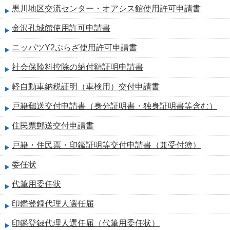
黒川地区交流センター・オアシス館使用許可申請書
金沢孔城館使用許可申請書
ニッパツY2ぷらざ使用許可申請書
社会保険料控除の納付額証明申請書
軽自動車納税証明（車検用）交付申請書
戸籍郵送交付申請書（身分証明書・独身証明書等含む）
住民票郵送交付申請書
戸籍・住民票・印鑑証明等交付申請書（兼受付簿）
委任状
代筆用委任状
印鑑登録代理人選任届
印鑑登録代理人選任届（代筆用委任状）