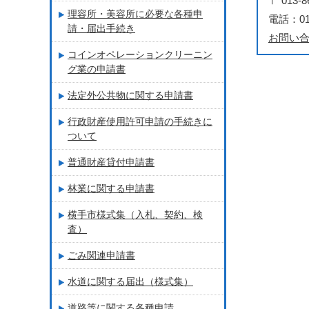
〒 01
理容所・美容所に必要な各種申
電話：018
請・届出手続き
お問い
コインオペレーションクリーニン
グ業の申請書
法定外公共物に関する申請書
行政財産使用許可申請の手続きに
ついて
普通財産貸付申請書
林業に関する申請書
横手市様式集（入札、契約、検
査）
ごみ関連申請書
水道に関する届出（様式集）
道路等に関する各種申請