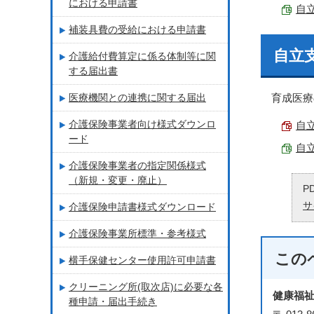
における申請書
自立
補装具費の受給における申請書
自立
介護給付費算定に係る体制等に関
する届出書
医療機関との連携に関する届出
育成医療
介護保険事業者向け様式ダウンロ
自立
ード
自立
介護保険事業者の指定関係様式
（新規・変更・廃止）
P
サ
介護保険申請書様式ダウンロード
介護保険事業所標準・参考様式
この
横手保健センター使用許可申請書
クリーニング所(取次店)に必要な各
健康福
種申請・届出手続き