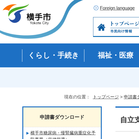
Foreign language
くらし・手続き
福祉・医療
現在の位置：
トップページ
>
申請書
申請書ダウンロード
自立
横手市糖尿病・慢腎臓病重症化予