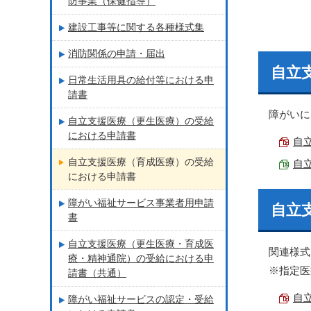
防事業（保健指導）
建設工事等に関する各種様式集
消防関係の申請・届出
自立
日常生活用具の給付等における申
請書
障がいに
自立支援医療（更生医療）の受給
における申請書
自立
自立支援医療（育成医療）の受給
自立
における申請書
障がい福祉サービス事業者用申請
自立
書
自立支援医療（更生医療・育成医
関連様式
療・精神通院）の受給における申
※指定医
請書（共通）
自立
障がい福祉サービスの認定・受給