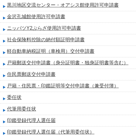
黒川地区交流センター・オアシス館使用許可申請書
金沢孔城館使用許可申請書
ニッパツY2ぷらざ使用許可申請書
社会保険料控除の納付額証明申請書
軽自動車納税証明（車検用）交付申請書
戸籍郵送交付申請書（身分証明書・独身証明書等含む）
住民票郵送交付申請書
戸籍・住民票・印鑑証明等交付申請書（兼受付簿）
委任状
代筆用委任状
印鑑登録代理人選任届
印鑑登録代理人選任届（代筆用委任状）