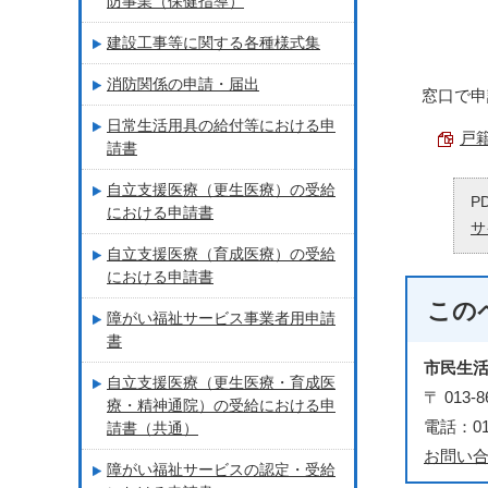
防事業（保健指導）
建設工事等に関する各種様式集
消防関係の申請・届出
窓口で申
日常生活用具の給付等における申
戸籍
請書
自立支援医療（更生医療）の受給
P
における申請書
サ
自立支援医療（育成医療）の受給
における申請書
この
障がい福祉サービス事業者用申請
書
市民生
自立支援医療（更生医療・育成医
〒 01
療・精神通院）の受給における申
電話：018
請書（共通）
お問い
障がい福祉サービスの認定・受給