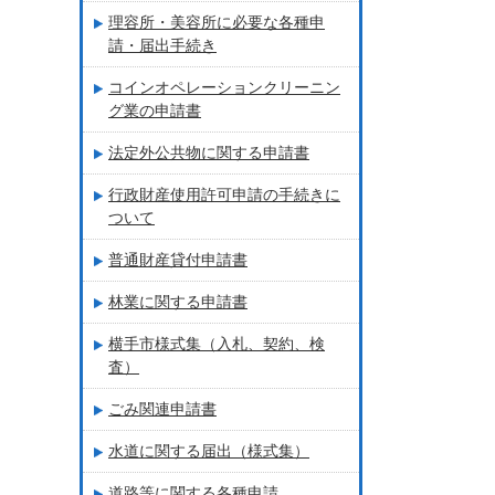
理容所・美容所に必要な各種申
請・届出手続き
コインオペレーションクリーニン
グ業の申請書
法定外公共物に関する申請書
行政財産使用許可申請の手続きに
ついて
普通財産貸付申請書
林業に関する申請書
横手市様式集（入札、契約、検
査）
ごみ関連申請書
水道に関する届出（様式集）
道路等に関する各種申請