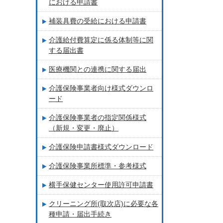
における申請書
補装具費の受給における申請書
介護給付費算定に係る体制等に関
する届出書
医療機関との連携に関する届出
介護保険事業者向け様式ダウンロ
ード
介護保険事業者の指定関係様式
（新規・変更・廃止）
介護保険申請書様式ダウンロード
介護保険事業所標準・参考様式
横手保健センター使用許可申請書
クリーニング所(取次店)に必要な各
種申請・届出手続き