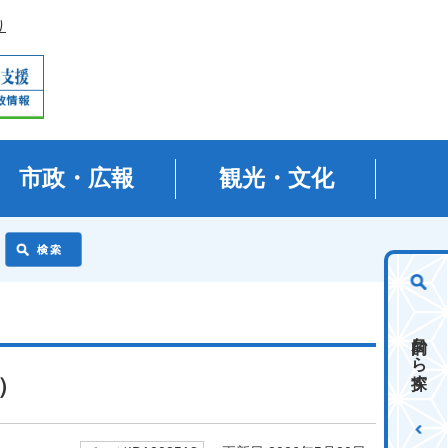
り
市政・広報
観光・文化
目的から探す
）