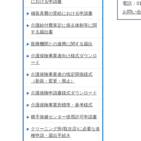
における申請書
電話：018
お問い
補装具費の受給における申請書
介護給付費算定に係る体制等に関
する届出書
医療機関との連携に関する届出
介護保険事業者向け様式ダウンロ
ード
介護保険事業者の指定関係様式
（新規・変更・廃止）
介護保険申請書様式ダウンロード
介護保険事業所標準・参考様式
横手保健センター使用許可申請書
クリーニング所(取次店)に必要な各
種申請・届出手続き