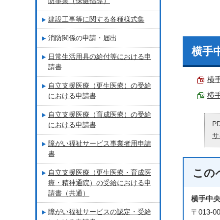
防事業（保健指導）
建設工事等に関する各種様式集
消防関係の申請・届出
横手
日常生活用具の給付等における申
請書
横手
自立支援医療（更生医療）の受給
横手
における申請書
自立支援医療（育成医療）の受給
P
における申請書
サ
障がい福祉サービス事業者用申請
書
この
自立支援医療（更生医療・育成医
療・精神通院）の受給における申
請書（共通）
横手中
障がい福祉サービスの認定・受給
〒013-