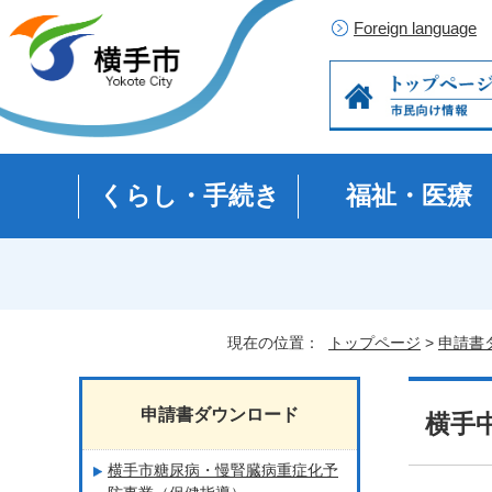
Foreign language
くらし・手続き
福祉・医療
現在の位置：
トップページ
>
申請書
申請書ダウンロード
横手
横手市糖尿病・慢腎臓病重症化予