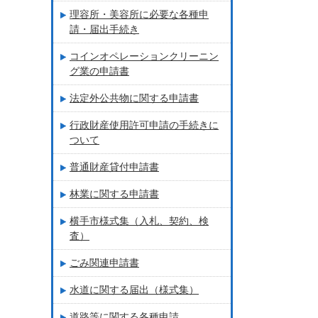
理容所・美容所に必要な各種申
請・届出手続き
コインオペレーションクリーニン
グ業の申請書
法定外公共物に関する申請書
行政財産使用許可申請の手続きに
ついて
普通財産貸付申請書
林業に関する申請書
横手市様式集（入札、契約、検
査）
ごみ関連申請書
水道に関する届出（様式集）
道路等に関する各種申請