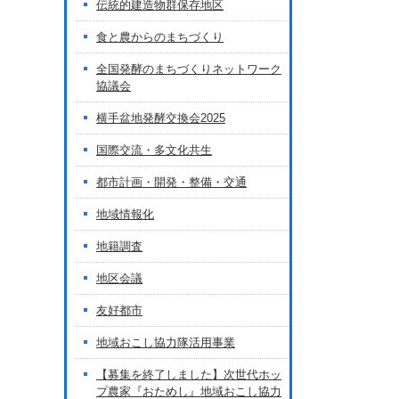
伝統的建造物群保存地区
食と農からのまちづくり
全国発酵のまちづくりネットワーク
協議会
横手盆地発酵交換会2025
国際交流・多文化共生
都市計画・開発・整備・交通
地域情報化
地籍調査
地区会議
友好都市
地域おこし協力隊活用事業
【募集を終了しました】次世代ホッ
プ農家『おためし』地域おこし協力