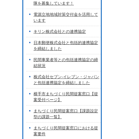
隊を募集しています！
電源立地地域対策交付金を活用して
います
キリン株式会社との連携協定
日本郵便株式会社と包括的連携協定
を締結しました
民間事業者等との包括連携協定の締
結状況
株式会社セブン-イレブン・ジャパン
と包括連携協定を締結しました
横手市まちづくり民間提案窓口【提
案受付ページ】
まちづくり民間提案窓口【課題設定
型の課題一覧】
まちづくり民間提案窓口における提
案要件