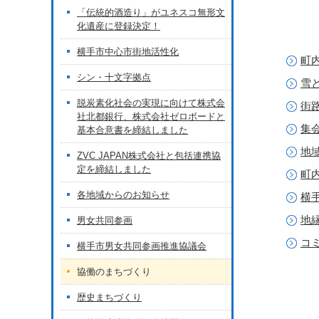
「伝統的酒造り」がユネスコ無形文
化遺産に登録決定！
横手市中心市街地活性化
町
シン・十文字拠点
雪
脱炭素化社会の実現に向けて株式会
街
社北都銀行、株式会社ゼロボードと
集
基本合意書を締結しました
地
ZVC JAPAN株式会社と包括連携協
定を締結しました
町
各地域からのお知らせ
横
地
男女共同参画
コ
横手市男女共同参画推進協議会
協働のまちづくり
歴史まちづくり