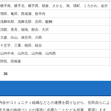
横手南、横手北、横手西、朝倉、さかえ、旭、境町、くろかわ、金沢
増田、亀田、西成瀬、狙半内
浅舞街部、浅舞北部、吉田、醍醐
沼館、里見、福地、館合、大沢
大森、白山、保呂羽、川西
十文字、三重、植田、睦合
山内中央、山内北、山内南、山内西
阿気、田根森
 36
内会やコミュニティ組織などとの連携を図りながら、住民自らによ
民主体の地域づくりの実践に必要なことなどを提案、要望します。