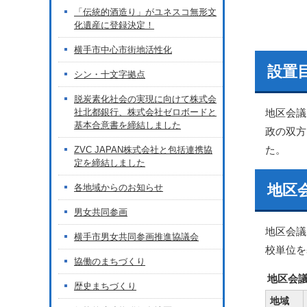
「伝統的酒造り」がユネスコ無形文
化遺産に登録決定！
横手市中心市街地活性化
設置
シン・十文字拠点
脱炭素化社会の実現に向けて株式会
社北都銀行、株式会社ゼロボードと
地区会議
基本合意書を締結しました
政の双方
た。
ZVC JAPAN株式会社と包括連携協
定を締結しました
地区
各地域からのお知らせ
男女共同参画
地区会議
横手市男女共同参画推進協議会
校単位を
協働のまちづくり
地区会
歴史まちづくり
地域