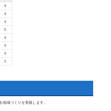
9
4
4
5
4
4
4
2
る地域づくりを実践します。