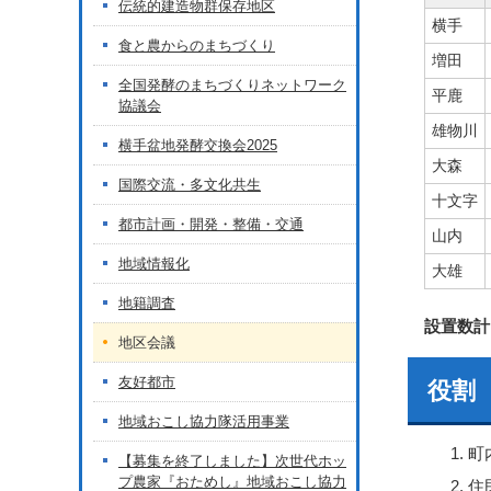
伝統的建造物群保存地区
横手
食と農からのまちづくり
増田
全国発酵のまちづくりネットワーク
平鹿
協議会
雄物川
横手盆地発酵交換会2025
大森
国際交流・多文化共生
十文字
都市計画・開発・整備・交通
山内
地域情報化
大雄
地籍調査
設置数計
地区会議
友好都市
役割
地域おこし協力隊活用事業
町
【募集を終了しました】次世代ホッ
プ農家『おためし』地域おこし協力
住