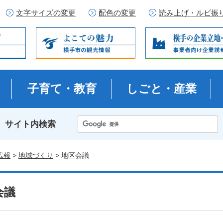
文字サイズの変更
配色の変更
読み上げ・ルビ振
子育て・教育
しごと・産業
サイト内検索
広報
>
地域づくり
> 地区会議
会議