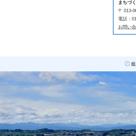
まちづ
〒 01
電話：018
お問い
横