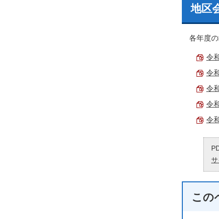
地区
各年度の
令和
令和
令和
令和
令和
P
サ
この