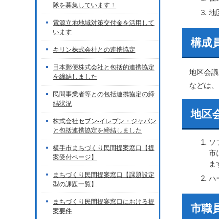
隊を募集しています！
地
電源立地地域対策交付金を活用して
います
構成
キリン株式会社との連携協定
日本郵便株式会社と包括的連携協定
地区会議
を締結しました
などは、
民間事業者等との包括連携協定の締
結状況
地区
株式会社セブン-イレブン・ジャパン
と包括連携協定を締結しました
ソ
横手市まちづくり民間提案窓口【提
市
案受付ページ】
ま
まちづくり民間提案窓口【課題設定
ハ
型の課題一覧】
まちづくり民間提案窓口における提
市職
案要件