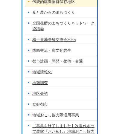
伝統的建造物群保存地区
食と農からのまちづくり
全国発酵のまちづくりネットワーク
協議会
横手盆地発酵交換会2025
国際交流・多文化共生
都市計画・開発・整備・交通
地域情報化
地籍調査
地区会議
友好都市
地域おこし協力隊活用事業
【募集を終了しました】次世代ホッ
プ農家『おためし』地域おこし協力