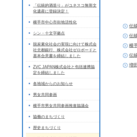
「伝統的酒造り」がユネスコ無形文
化遺産に登録決定！
横手市中心市街地活性化
伝
シン・十文字拠点
伝
脱炭素化社会の実現に向けて株式会
横
社北都銀行、株式会社ゼロボードと
伝
基本合意書を締結しました
増
ZVC JAPAN株式会社と包括連携協
定を締結しました
各地域からのお知らせ
男女共同参画
横手市男女共同参画推進協議会
協働のまちづくり
歴史まちづくり