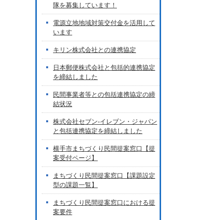
隊を募集しています！
電源立地地域対策交付金を活用して
います
キリン株式会社との連携協定
日本郵便株式会社と包括的連携協定
を締結しました
民間事業者等との包括連携協定の締
結状況
株式会社セブン-イレブン・ジャパン
と包括連携協定を締結しました
横手市まちづくり民間提案窓口【提
案受付ページ】
まちづくり民間提案窓口【課題設定
型の課題一覧】
まちづくり民間提案窓口における提
案要件