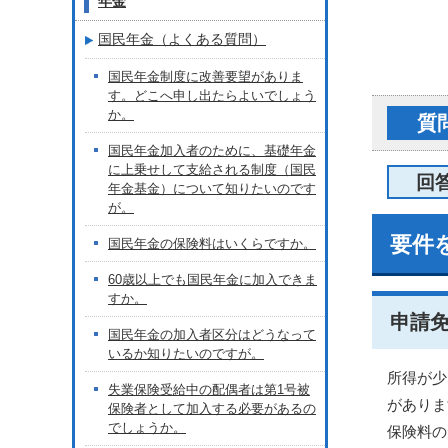
年金
国民年金（よくある質問）
国民年金制度に改善要望がありま
す。どこへ申し出たらよいでしょう
か。
質
国民年金加入者のために、基礎年金
に上乗せして支給される制度（国民
回
年金基金）について知りたいのです
が。
要件
国民年金の保険料はいくらですか。
60歳以上でも国民年金に加入できま
すか。
申請
国民年金の加入者区分はどうなって
いるか知りたいのですが。
所得が少
失業保険受給中の配偶者は第1号被
がありま
保険者として加入する必要があるの
でしょうか。
保険料の