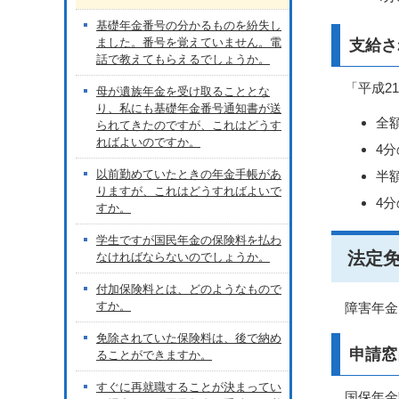
基礎年金番号の分かるものを紛失し
ました。番号を覚えていません。電
支給さ
話で教えてもらえるでしょうか。
「平成2
母が遺族年金を受け取ることとな
り、私にも基礎年金番号通知書が送
全額
られてきたのですが、これはどうす
ればよいのですか。
4分
以前勤めていたときの年金手帳があ
半額
りますが、これはどうすればよいで
4分
すか。
学生ですが国民年金の保険料を払わ
法定
なければならないのでしょうか。
付加保険料とは、どのようなもので
すか。
障害年金
免除されていた保険料は、後で納め
申請窓
ることができますか。
すぐに再就職することが決まってい
国保年金