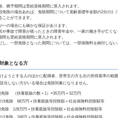
除、猶予期間は受給資格期間に算入されます。
額免除の場合あれば、免除期間について老齢基礎年金額の2分の1（平
ることができます。
が一の場合にも確かな保証があります。
気や事故で障害が残ったときの障害年金や、一家の働き手が亡くな
期間も受給資格期間に算入されます。
だし、一部免除となった期間については、一部保険料を納付しない
。
対象となる方
けようとする人のほかに配偶者、世帯主の方も次の所得基準の範
該当しない方がいる場合は免除対象になりません。
額免除 （扶養親族の数＋1）×35万円＋32万円
分の3免除 88万円＋扶養親族等控除額＋社会保険料控除額等
額免除 128万円＋扶養親族等控除額＋社会保険料控除額等
分の1免除 168万＋扶養親族等控除額＋社会保険料控除額等