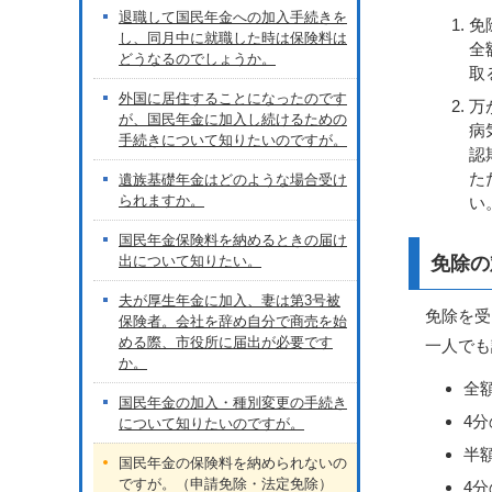
退職して国民年金への加入手続きを
免
し、同月中に就職した時は保険料は
全
どうなるのでしょうか。
取
外国に居住することになったのです
万
が、国民年金に加入し続けるための
病
手続きについて知りたいのですが。
認
た
遺族基礎年金はどのような場合受け
られますか。
い
国民年金保険料を納めるときの届け
免除の
出について知りたい。
夫が厚生年金に加入、妻は第3号被
免除を受
保険者。会社を辞め自分で商売を始
める際、市役所に届出が必要です
一人でも
か。
全
国民年金の加入・種別変更の手続き
4
について知りたいのですが。
半
国民年金の保険料を納められないの
ですが。（申請免除・法定免除）
4