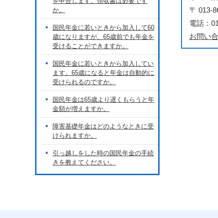
を申告します。領収書は必要です
〒 01
か。
電話：018
国民年金に若いときから加入して60
お問い
歳になりますが、65歳前でも年金を
受けることができますか。
国民年金に若いときから加入してい
ます。65歳になると年金は自動的に
受けられるのですか。
国民年金は65歳より遅くもらうと年
金額が増えますか。
障害基礎年金はどのようなときに受
けられますか。
引っ越しをした時の国民年金の手続
きを教えてください。