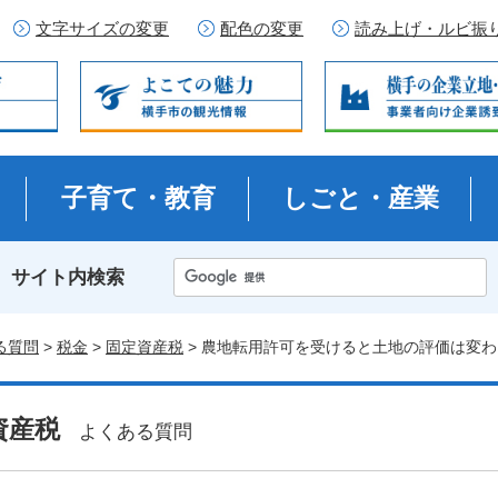
文字サイズの変更
配色の変更
読み上げ・ルビ振
子育て・教育
しごと・産業
サイト内検索
る質問
>
税金
>
固定資産税
> 農地転用許可を受けると土地の評価は変
資産税
よくある質問