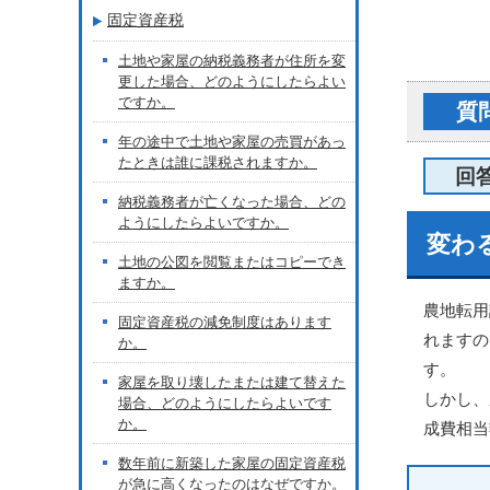
固定資産税
土地や家屋の納税義務者が住所を変
更した場合、どのようにしたらよい
ですか。
質
年の途中で土地や家屋の売買があっ
たときは誰に課税されますか。
回
納税義務者が亡くなった場合、どの
ようにしたらよいですか。
変わ
土地の公図を閲覧またはコピーでき
ますか。
農地転用
固定資産税の減免制度はあります
れますの
か。
す。
家屋を取り壊したまたは建て替えた
しかし、
場合、どのようにしたらよいです
か。
成費相当
数年前に新築した家屋の固定資産税
が急に高くなったのはなぜですか。