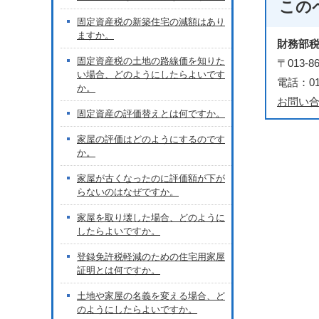
この
固定資産税の新築住宅の減額はあり
ますか。
財務部
固定資産税の土地の路線価を知りた
〒013
い場合、どのようにしたらよいです
電話：018
か。
お問い
固定資産の評価替えとは何ですか。
家屋の評価はどのようにするのです
か。
家屋が古くなったのに評価額が下が
らないのはなぜですか。
家屋を取り壊した場合、どのように
したらよいですか。
登録免許税軽減のための住宅用家屋
証明とは何ですか。
土地や家屋の名義を変える場合、ど
のようにしたらよいですか。