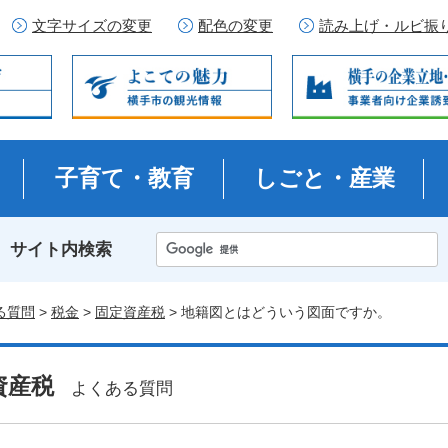
文字サイズの変更
配色の変更
読み上げ・ルビ振
子育て・教育
しごと・産業
サイト内検索
る質問
>
税金
>
固定資産税
> 地籍図とはどういう図面ですか。
資産税
よくある質問