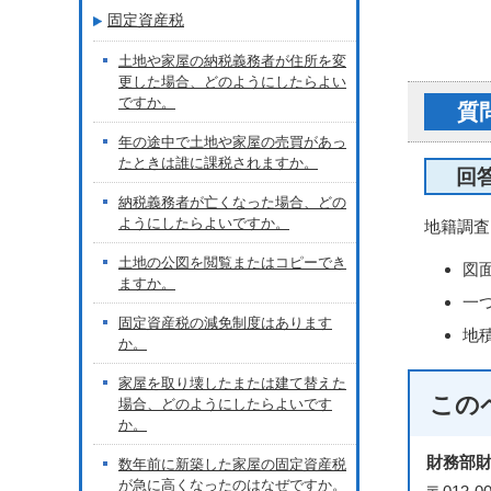
固定資産税
土地や家屋の納税義務者が住所を変
更した場合、どのようにしたらよい
ですか。
質
年の途中で土地や家屋の売買があっ
たときは誰に課税されますか。
回
納税義務者が亡くなった場合、どの
ようにしたらよいですか。
地籍調査
土地の公図を閲覧またはコピーでき
図
ますか。
一
固定資産税の減免制度はあります
地
か。
家屋を取り壊したまたは建て替えた
この
場合、どのようにしたらよいです
か。
財務部
数年前に新築した家屋の固定資産税
が急に高くなったのはなぜですか。