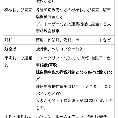
造作など)
機械および装置
各種製造設備などの機械および装置、駐車
場機械装置など
ブルドーザーなどの建築機械に該当する大
型特殊自動車
船舶
商船、作業船、漁船、ボート、ヨットなど
航空機
飛行機、ヘリコプターなど
車両および運搬
フォークリフトなどの大型特殊自動車、台
具
車
(自動車税・
軽自動車税の課税対象となるものは除く)な
ど
乗用型農耕作業用自動車(トラクター、コン
バインなど)で、
大きさを問わず最高速度が毎時35km以上の
もの。
工具・器具およ
パソコン、ルームエアコン、自動販売機、