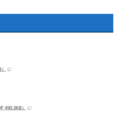
B）
90.3KB）