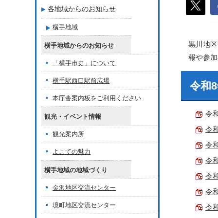
各地域からのお知らせ
横手地域
黒川地区
横手地域からのお知らせ
報や参加
「横手市史」について
横手駅西口駅前広場
令和
本庁舎案内板をご利用ください
令和
観光・イベント情報
令和
観光案内所
令和
よこての魅力
令
横手地域の地域づくり
令和
金沢地区交流センター
令和
境町地区交流センター
令和