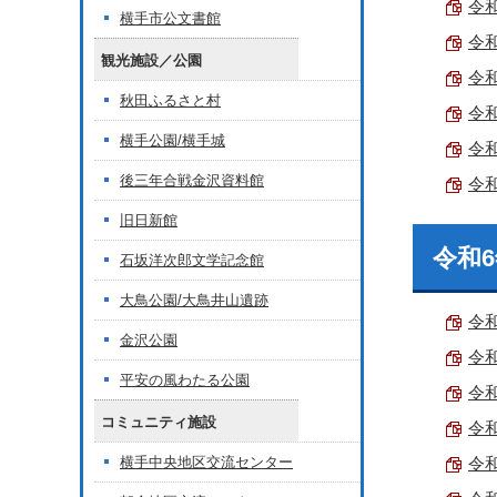
令和
横手市公文書館
令和
観光施設／公園
令和
秋田ふるさと村
令和
横手公園/横手城
令和
後三年合戦金沢資料館
令和
旧日新館
令和
石坂洋次郎文学記念館
大鳥公園/大鳥井山遺跡
令和
金沢公園
令和
平安の風わたる公園
令和
コミュニティ施設
令和
横手中央地区交流センター
令和