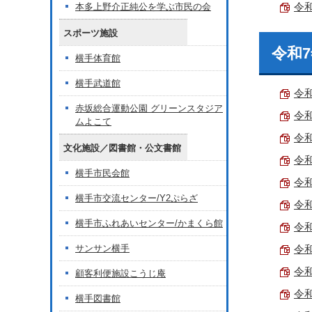
令和
本多上野介正純公を学ぶ市民の会
スポーツ施設
令和
横手体育館
横手武道館
令和
赤坂総合運動公園 グリーンスタジア
令和
ムよこて
令和
文化施設／図書館・公文書館
令和
横手市民会館
令和
横手市交流センター/Y2ぷらざ
令和
横手市ふれあいセンター/かまくら館
令和
サンサン横手
令和
令和
顧客利便施設こうじ庵
令和
横手図書館