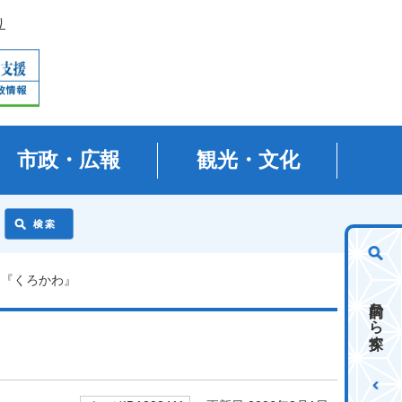
り
市政・広報
観光・文化
り『くろかわ』
目的から探す