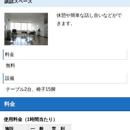
談話スペース
休憩や簡単な話し合いなどがで
きます。
料金
無料
設備
テーブル2台、椅子15脚
料金
使用料金（1時間当たり）
施設
一 般
営 利