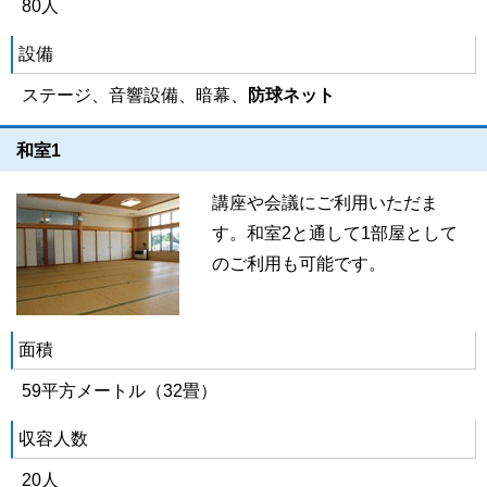
80人
設備
ステージ、音響設備、暗幕、
防球ネット
和室1
講座や会議にご利用いただま
す。和室2と通して1部屋として
のご利用も可能です。
面積
59平方メートル（32畳）
収容人数
20人