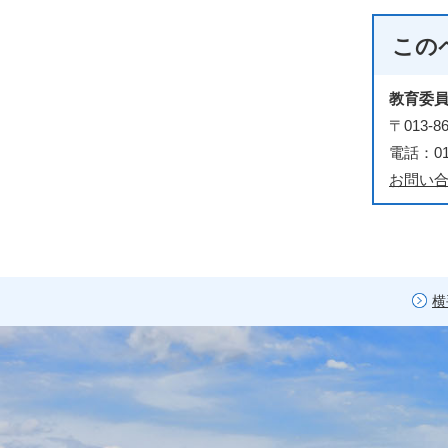
この
教育委
〒013
電話：018
お問い
横