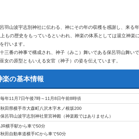
呂羽山波宇志別神社に伝わる、神にその年の収穫を感謝し、来る
年以上もの歴史をもっているといわれ、神楽の体系としては湯立神楽
を行います。
十三番の神事で構成され、神子（みこ）舞いである保呂羽山舞い
巫女の原型ともいえる女官（神子）の姿を伝えています。
神楽の基本情報
毎年11月7日午後7時～11月8日午前8時頃
秋田県横手市大森町八沢木字木ノ根坂200
保呂羽山波宇志別神社里宮神殿（神楽殿ではありません）
JR横手駅から車で50分
秋田自動車道横手ICから車で50分