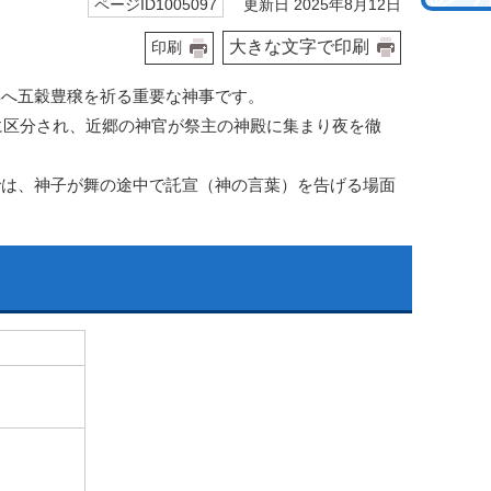
更新日 2025年8月12日
ページID1005097
大きな文字で印刷
印刷
年へ五穀豊穣を祈る重要な神事です。
に区分され、近郷の神官が祭主の神殿に集まり夜を徹
では、神子が舞の途中で託宣（神の言葉）を告げる場面