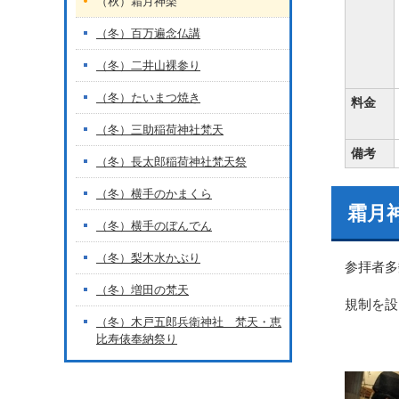
（秋）霜月神楽
（冬）百万遍念仏講
（冬）二井山裸参り
（冬）たいまつ焼き
料金
（冬）三助稲荷神社梵天
備考
（冬）長太郎稲荷神社梵天祭
（冬）横手のかまくら
霜月
（冬）横手のぼんでん
（冬）梨木水かぶり
参拝者多
（冬）増田の梵天
規制を設
（冬）木戸五郎兵衛神社 梵天・恵
比寿俵奉納祭り