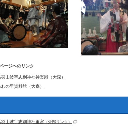
ページへのリンク
呂羽山波宇志別神社神楽殿（大森）
ろわの里資料館（大森）
呂羽山波宇志別神社里宮
（外部リンク）