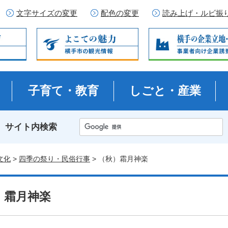
文字サイズの変更
配色の変更
読み上げ・ルビ振
子育て・教育
しごと・産業
サイト内検索
文化
>
四季の祭り・民俗行事
> （秋）霜月神楽
）霜月神楽