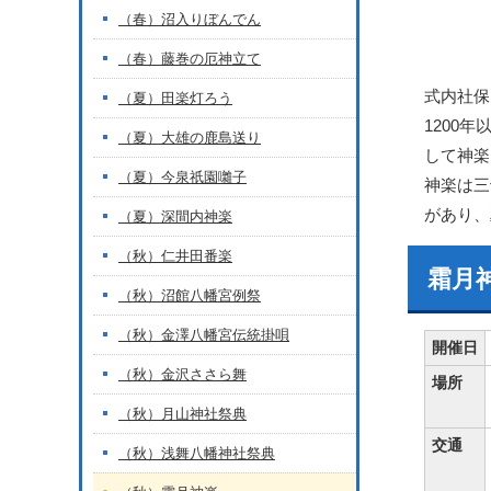
（春）沼入りぼんでん
（春）藤巻の厄神立て
式内社保
（夏）田楽灯ろう
1200
（夏）大雄の鹿島送り
して神楽
（夏）今泉祇園囃子
神楽は三
があり、
（夏）深間内神楽
（秋）仁井田番楽
霜月
（秋）沼館八幡宮例祭
（秋）金澤八幡宮伝統掛唄
開催日
（秋）金沢ささら舞
場所
（秋）月山神社祭典
交通
（秋）浅舞八幡神社祭典