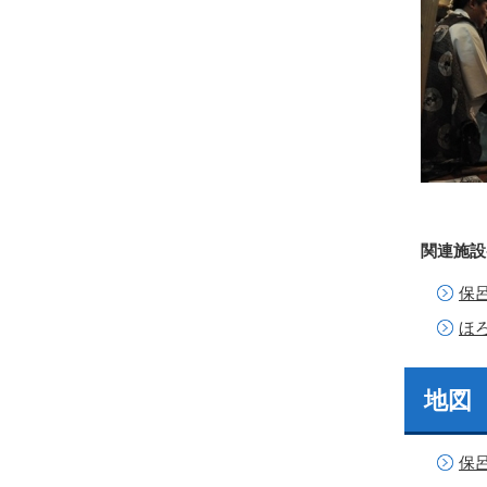
関連施設
保
ほ
地図
保