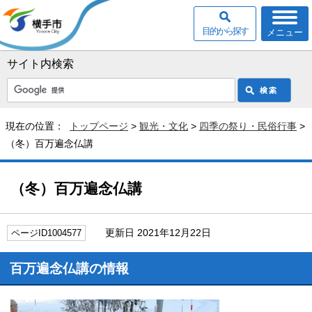
目的から探す
メニュー
サイト内検索
現在の位置：
トップページ
>
観光・文化
>
四季の祭り・民俗行事
>
（冬）百万遍念仏講
（冬）百万遍念仏講
更新日 2021年12月22日
ページID1004577
百万遍念仏講の情報