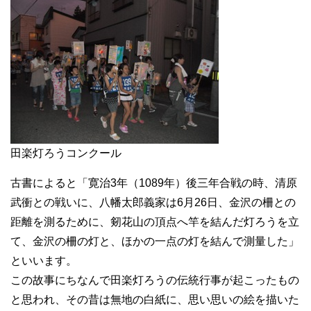
田楽灯ろうコンクール
古書によると「寛治3年（1089年）後三年合戦の時、清原
武衝との戦いに、八幡太郎義家は6月26日、金沢の柵との
距離を測るために、剱花山の頂点へ竿を結んだ灯ろうを立
て、金沢の柵の灯と、ほかの一点の灯を結んで測量した」
といいます。
この故事にちなんで田楽灯ろうの伝統行事が起こったもの
と思われ、その昔は無地の白紙に、思い思いの絵を描いた