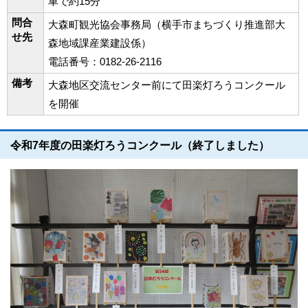
車で約15分
問合
大森町観光協会事務局（横手市まちづくり推進部大
せ先
森地域課産業建設係）
電話番号：0182-26-2116
備考
大森地区交流センター前にて田楽灯ろうコンクール
を開催
令和7年度の田楽灯ろうコンクール（終了しました）