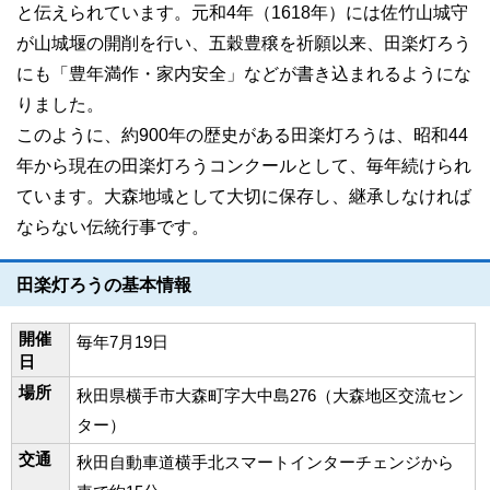
と伝えられています。元和4年（1618年）には佐竹山城守
が山城堰の開削を行い、五穀豊穣を祈願以来、田楽灯ろう
にも「豊年満作・家内安全」などが書き込まれるようにな
りました。
このように、約900年の歴史がある田楽灯ろうは、昭和44
年から現在の田楽灯ろうコンクールとして、毎年続けられ
ています。大森地域として大切に保存し、継承しなければ
ならない伝統行事です。
田楽灯ろうの基本情報
開催
毎年7月19日
日
場所
秋田県横手市大森町字大中島276（大森地区交流セン
ター）
交通
秋田自動車道横手北スマートインターチェンジから