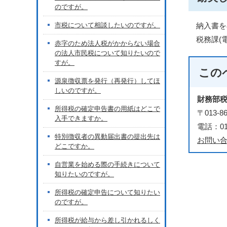
のですが。
市税について相談したいのですが。
納入書を
税務課(電
赤字のため法人税がかからない場合
の法人市民税について知りたいので
すが。
この
源泉徴収票を発行（再発行）してほ
しいのですが。
財務部
所得税の確定申告書の用紙はどこで
〒013
入手できますか。
電話：018
特別徴収者の異動届出書の提出先は
お問い
どこですか。
自営業を始める際の手続きについて
知りたいのですが。
所得税の確定申告について知りたい
のですが。
所得税が給与から差し引かれるしく