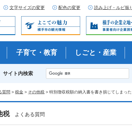
文字サイズの変更
配色の変更
読み上げ・ルビ振
子育て・教育
しごと・産業
サイト内検索
る質問
>
税金
>
その他税
> 特別徴収税額の納入書を書き損じてしまっ
他税
よくある質問