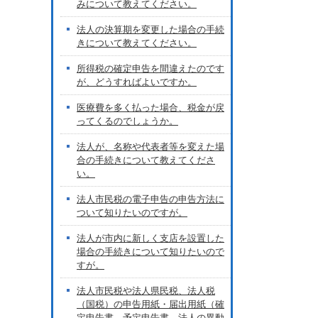
みについて教えてください。
法人の決算期を変更した場合の手続
きについて教えてください。
所得税の確定申告を間違えたのです
が、どうすればよいですか。
医療費を多く払った場合、税金が戻
ってくるのでしょうか。
法人が、名称や代表者等を変えた場
合の手続きについて教えてくださ
い。
法人市民税の電子申告の申告方法に
ついて知りたいのですが。
法人が市内に新しく支店を設置した
場合の手続きについて知りたいので
すが。
法人市民税や法人県民税、法人税
（国税）の申告用紙・届出用紙（確
定申告書、予定申告書、法人の異動