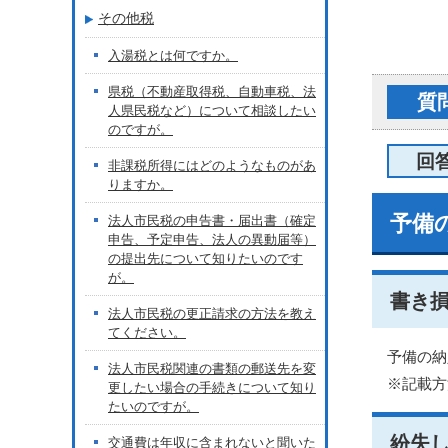
その他税
入湯税とは何ですか。
県税（不動産取得税、自動車税、法
質
人県民税など）について相談したい
のですが。
回
非課税所得にはどのようなものがあ
りますか。
予備
法人市民税の申告書・届出書（確定
申告、予定申告、法人の異動届等）
の提出先について知りたいのです
が。
書き
法人市民税の更正請求の方法を教え
てください。
予備の納
法人市民税関連の書類の郵送先を変
※記載方
更したい場合の手続きについて知り
たいのですが。
紛失
交通費は年収に含まれないと聞いた