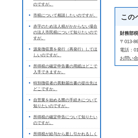
のですが。
市税について相談したいのですが。
この
赤字のため法人税がかからない場合
の法人市民税について知りたいので
財務部
すが。
〒013
源泉徴収票を発行（再発行）してほ
電話：018
しいのですが。
お問い
所得税の確定申告書の用紙はどこで
入手できますか。
特別徴収者の異動届出書の提出先は
どこですか。
自営業を始める際の手続きについて
知りたいのですが。
所得税の確定申告について知りたい
のですが。
所得税が給与から差し引かれるしく