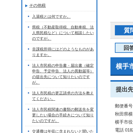
その他税
入湯税とは何ですか。
県税（不動産取得税、自動車税、法
質
人県民税など）について相談したい
のですが。
回
非課税所得にはどのようなものがあ
りますか。
横手
法人市民税の申告書・届出書（確定
申告、予定申告、法人の異動届等）
の提出先について知りたいのです
が。
提出
法人市民税の更正請求の方法を教え
てください。
郵便番号 0
法人市民税関連の書類の郵送先を変
秋田県横
更したい場合の手続きについて知り
たいのですが。
横手市役
電話 018
交通費は年収に含まれないと聞いた