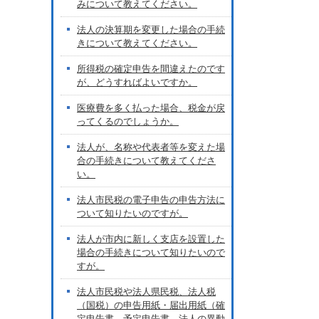
みについて教えてください。
法人の決算期を変更した場合の手続
きについて教えてください。
所得税の確定申告を間違えたのです
が、どうすればよいですか。
医療費を多く払った場合、税金が戻
ってくるのでしょうか。
法人が、名称や代表者等を変えた場
合の手続きについて教えてくださ
い。
法人市民税の電子申告の申告方法に
ついて知りたいのですが。
法人が市内に新しく支店を設置した
場合の手続きについて知りたいので
すが。
法人市民税や法人県民税、法人税
（国税）の申告用紙・届出用紙（確
定申告書、予定申告書、法人の異動