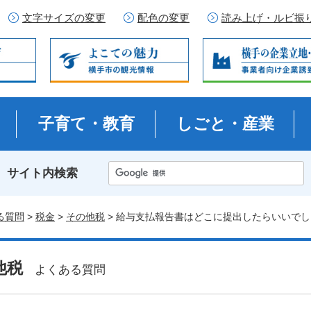
文字サイズの変更
配色の変更
読み上げ・ルビ振
子育て・教育
しごと・産業
サイト内検索
る質問
>
税金
>
その他税
> 給与支払報告書はどこに提出したらいいで
他税
よくある質問