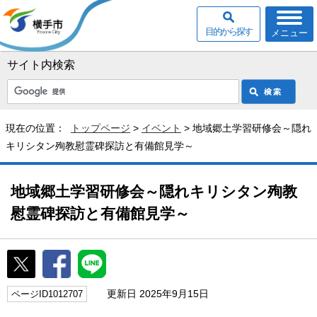
目的から探す
メニュー
サイト内検索
現在の位置：
トップページ
>
イベント
> 地域郷土学習研修会～隠れ
キリシタン殉教慰霊碑探訪と有備館見学～
地域郷土学習研修会～隠れキリシタン殉教
慰霊碑探訪と有備館見学～
更新日 2025年9月15日
ページID1012707