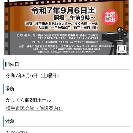
開催日
令和7年9月6日（土曜日）
場所
かまくら館2階ホール
横手市民会館（施設案内）
対象
どなたでも