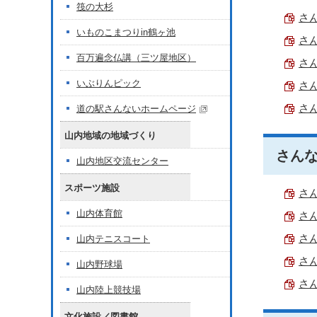
筏の大杉
さん
いものこまつりin鶴ヶ池
さん
百万遍念仏講（三ツ屋地区）
さん
いぶりんピック
さん
さん
道の駅さんないホームページ
山内地域の地域づくり
さんな
山内地区交流センター
スポーツ施設
さん
山内体育館
さん
さん
山内テニスコート
さん
山内野球場
さん
山内陸上競技場
文化施設／図書館