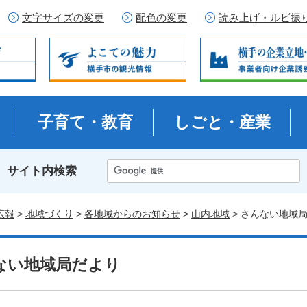
文字サイズの変更
配色の変更
読み上げ・ルビ振
子育て・教育
しごと・産業
サイト内検索
広報
>
地域づくり
>
各地域からのお知らせ
>
山内地域
> さんない地域
ない地域局だより