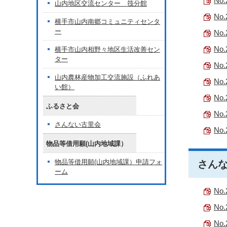
No.
山内地区交流センター 筏分館
No.
横手市山内南郷コミュニティセンタ
ー
No.
No.
横手市山内相野々地区生活改善セン
ター
No.
山内農林産物加工交流施設（ふれあ
No.
い館）
No.
ふるさと会
No.
さんない古里会
No.
物品等借用願(山内地域課）
物品等借用願(山内地域課）申請フォ
さんな
ーム
No.
No.
No.