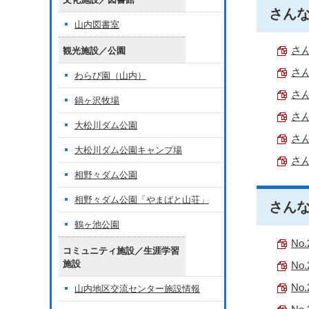
さんな
山内図書室
さん
観光施設／公園
さん
わらび園（山内）
さん
鍋ヶ沢牧場
さん
大松川ダム公園
さん
大松川ダム公園キャンプ場
さん
相野々ダム公園
相野々ダム公園「やまばと山荘」
さんな
鶴ヶ池公園
No.
コミュニティ施設／生涯学習
施設
No.
No.
山内地区交流センター施設情報