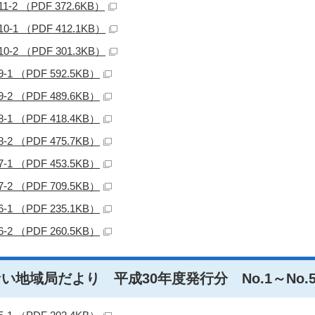
11-2 （PDF 372.6KB）
10-1 （PDF 412.1KB）
10-2 （PDF 301.3KB）
9-1 （PDF 592.5KB）
9-2 （PDF 489.6KB）
8-1 （PDF 418.4KB）
8-2 （PDF 475.7KB）
7-1 （PDF 453.5KB）
7-2 （PDF 709.5KB）
6-1 （PDF 235.1KB）
6-2 （PDF 260.5KB）
い地域局だより 平成30年度発行分 No.1～No.