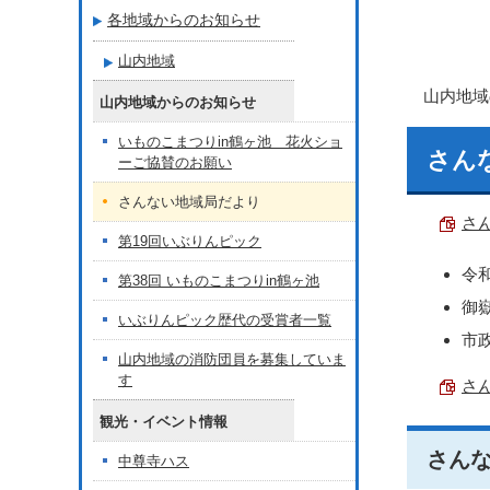
各地域からのお知らせ
山内地域
山内地域
山内地域からのお知らせ
いものこまつりin鶴ヶ池 花火ショ
さん
ーご協賛のお願い
さんない地域局だより
さん
第19回いぶりんピック
令
第38回 いものこまつりin鶴ヶ池
御
いぶりんピック歴代の受賞者一覧
市
山内地域の消防団員を募集していま
す
さん
観光・イベント情報
さんな
中尊寺ハス