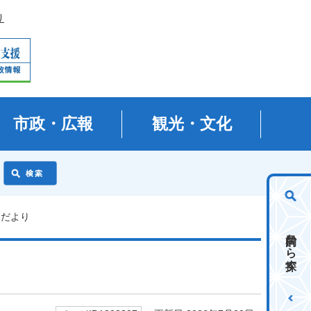
り
市政・広報
観光・文化
局だより
目的から探す