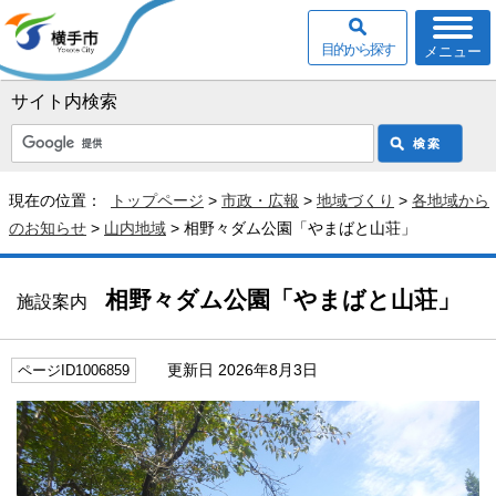
目的から探す
メニュー
サイト内検索
現在の位置：
トップページ
>
市政・広報
>
地域づくり
>
各地域から
のお知らせ
>
山内地域
> 相野々ダム公園「やまばと山荘」
相野々ダム公園「やまばと山荘」
施設案内
更新日 2026年8月3日
ページID1006859