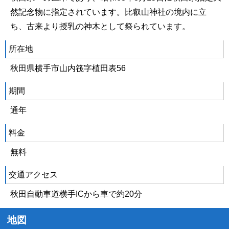
然記念物に指定されています。比叡山神社の境内に立
ち、古来より授乳の神木として祭られています。
所在地
秋田県横手市山内筏字植田表56
期間
通年
料金
無料
交通アクセス
秋田自動車道横手ICから車で約20分
地図