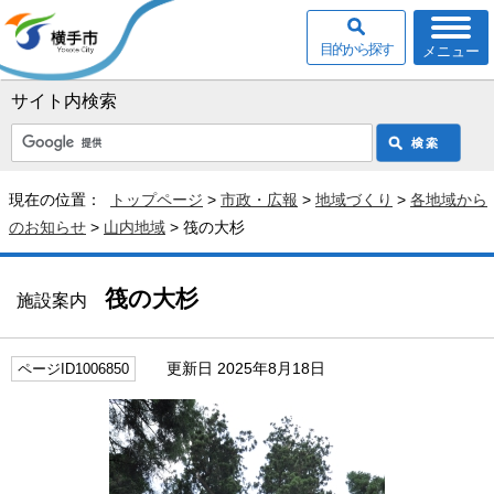
目的から探す
メニュー
サイト内検索
現在の位置：
トップページ
>
市政・広報
>
地域づくり
>
各地域から
のお知らせ
>
山内地域
> 筏の大杉
筏の大杉
施設案内
更新日 2025年8月18日
ページID1006850