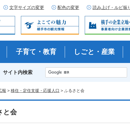
文字サイズの変更
配色の変更
読み上げ・ルビ振
子育て・教育
しごと・産業
サイト内検索
広報
>
移住・定住支援・応援人口
> ふるさと会
さと会