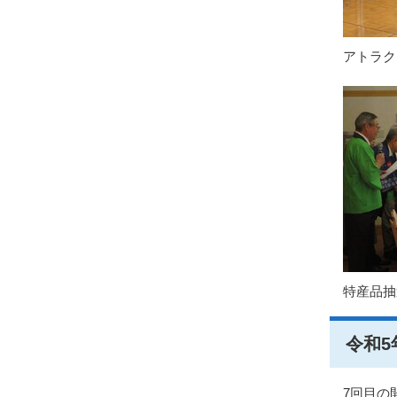
アトラク
特産品抽
令和5
7回目の