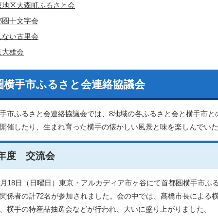
東地区大森町ふるさと会
都圏十文字会
んない古里会
京大雄会
圏横手市ふるさと会連絡協議会
手市ふるさと会連絡協議会では、8地域の各ふるさと会と横手市と
開催したり、生まれ育った横手の懐かしい風景と味を楽しんでい
年度 交流会
8月18日（日曜日）東京・アルカディア市ヶ谷にて首都圏横手市ふ
関係者の計72名が参加されました。会の中では、髙橋市長による
、横手の特産品抽選会などが行われ、大いに盛り上がりました。