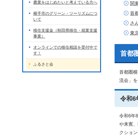
農業をはじめたいと考えている方へ
関
首
横手市のグリーン・ツーリズムにつ
いて
さ
移住支援金（秋田県移住・就業支援
東
事業）
オンラインでの移住相談を受付中で
首都
す！
ふるさと会
首都圏横
流会」を
令和6
令和6年
や来賓、
クション