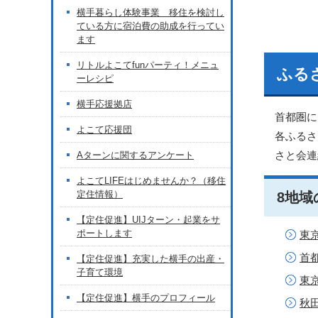
横手暮らし体験事業 移住を検討し
ている方に宿泊費の助成を行ってい
ます
リトルよこてfunパーティ！メニュ
ふる
ーレシピ
横手応援拠店
首都圏に
よこて応援団
各ふるさ
さと会連
Aターンに関するアンケート
よこてLIFEはじめませんか？（移住
定住情報）
8地域
【定住促進】UIJターン・起業をサ
ポートします
東
首
【定住促進】充実した横手の出産・
子育て環境
東
【定住促進】横手のプロフィール
秋