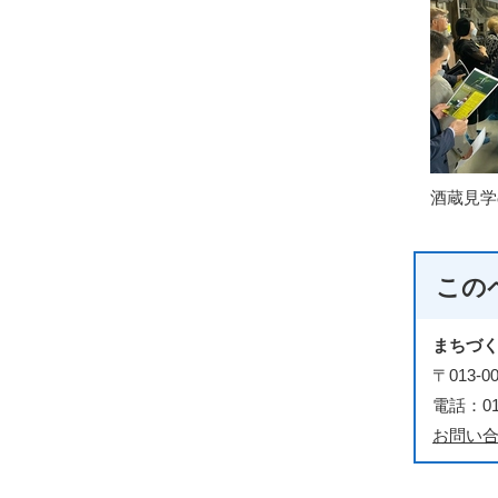
酒蔵見学
この
まちづ
〒013
電話：018
お問い