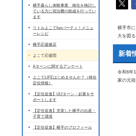
横手暮らし体験事業 移住を検討し
ている方に宿泊費の助成を行ってい
ます
横手市に
リトルよこてfunパーティ！メニュ
ーレシピ
大を図る
横手応援拠店
新着
よこて応援団
Aターンに関するアンケート
令和6年
よこてLIFEはじめませんか？（移住
家の元祖
定住情報）
【定住促進】UIJターン・起業をサ
ポートします
【定住促進】充実した横手の出産・
子育て環境
【定住促進】横手のプロフィール