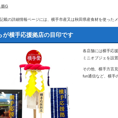
＆爺G
記載の詳細情報ページには、横手市産又は秋田県産食材を使った
らが横手応援拠店の目印です
各店舗には横手応
ミニオブジェを設
その他、横手方言
fun通信など、横