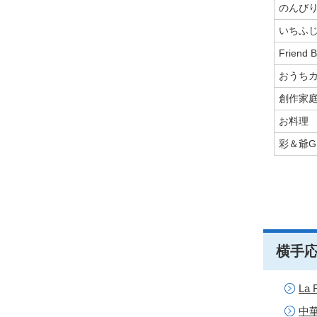
のんびり
いちふ
Friend B
おうちカ
創作家庭
お料理
彩＆爺G
横手
La
中