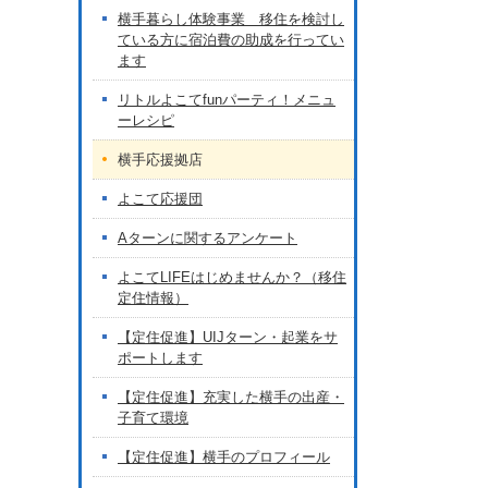
横手暮らし体験事業 移住を検討し
ている方に宿泊費の助成を行ってい
ます
リトルよこてfunパーティ！メニュ
ーレシピ
横手応援拠店
よこて応援団
Aターンに関するアンケート
よこてLIFEはじめませんか？（移住
定住情報）
【定住促進】UIJターン・起業をサ
ポートします
【定住促進】充実した横手の出産・
子育て環境
【定住促進】横手のプロフィール