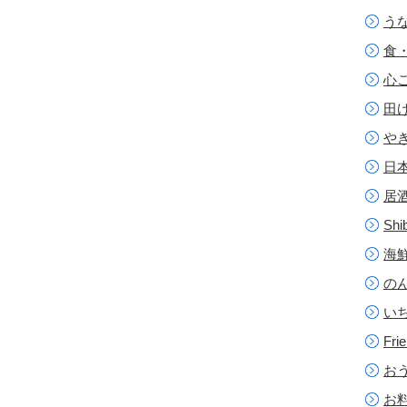
う
食
心
田
や
日
居
Sh
海
の
い
Fr
おう
お