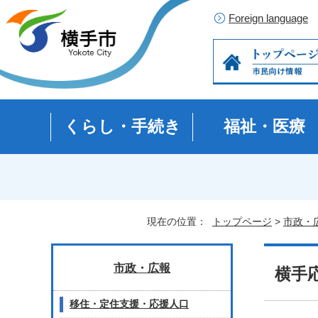
Foreign language
くらし・手続き
福祉・医療
現在の位置：
トップページ
>
市政・
市政・広報
横手
移住・定住支援・応援人口