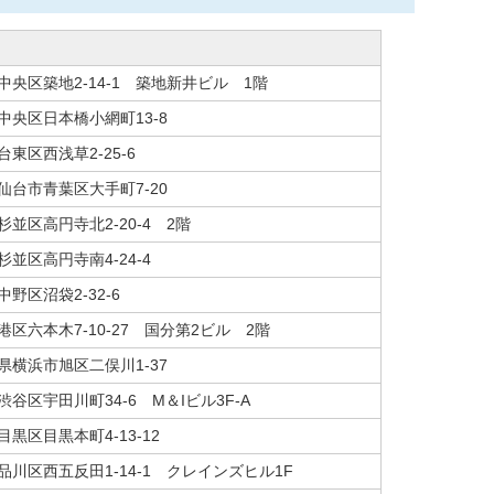
中央区築地2-14-1 築地新井ビル 1階
中央区日本橋小網町13-8
東区西浅草2-25-6
仙台市青葉区大手町7-20
杉並区高円寺北2-20-4 2階
杉並区高円寺南4-24-4
野区沼袋2-32-6
港区六本木7-10-27 国分第2ビル 2階
県横浜市旭区二俣川1-37
渋谷区宇田川町34-6 M＆Iビル3F-A
黒区目黒本町4-13-12
品川区西五反田1-14-1 クレインズヒル1F