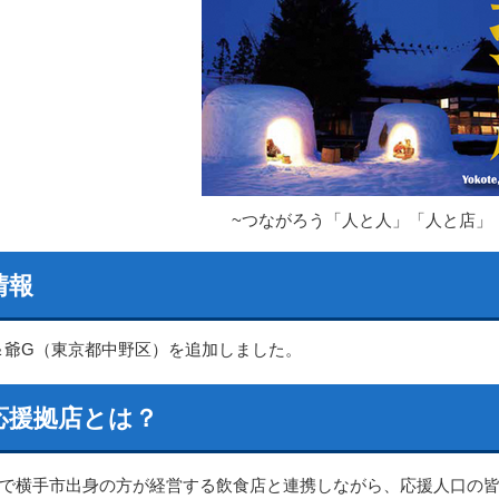
~つながろう「人と人」「人と店」
情報
＆爺G（東京都中野区）を追加しました。
応援拠店とは？
で横手市出身の方が経営する飲食店と連携しながら、応援人口の