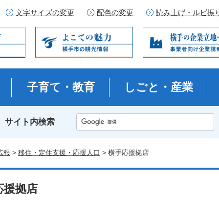
文字サイズの変更
配色の変更
読み上げ・ルビ振
子育て・教育
しごと・産業
サイト内検索
広報
>
移住・定住支援・応援人口
> 横手応援拠店
応援拠店