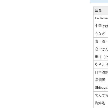
店名
La Ro
中華そば
うなぎ
食・酒
心ごは
田け（
やきと
日本酒
居酒屋
Shibuya
でんで
海鮮処