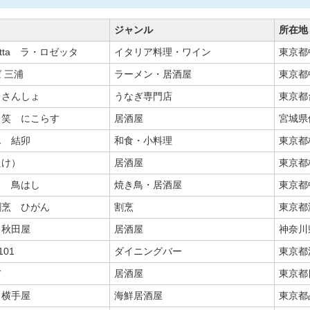
ジャンル
所在地
setta ラ・ロゼッタ
イタリア料理・ワイン
東京都
 三浦
ラーメン・居酒屋
東京都
 さんしょ
うなぎ専門店
東京都台
・笑 にこらす
居酒屋
宮城県
ん 結卯
和食・小料理
東京都
たけ）
居酒屋
東京都
り 鳥はし
焼き鳥・居酒屋
東京都中
割烹 ひがん
割烹
東京都
 秋田屋
居酒屋
神奈川
101
ダイニングバー
東京都
ぢ
居酒屋
東京都目
 横手屋
海鮮居酒屋
東京都