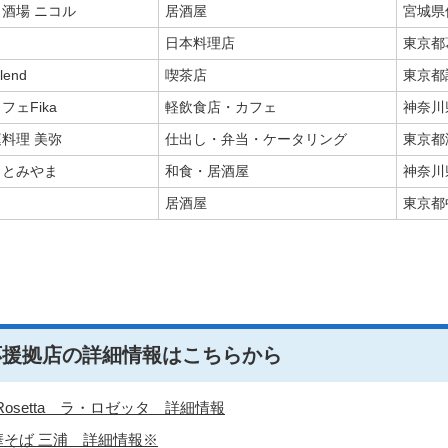
酒場 ニコル
居酒屋
宮城県
じ
日本料理店
東京都葛
lend
喫茶店
東京都調
フェFika
軽飲食店・カフェ
神奈川
料理 美弥
仕出し・弁当・ケータリング
東京都港
 とみやま
和食・居酒屋
神奈川
居酒屋
東京都
応援拠店の詳細情報はこちらから
 Rosetta ラ・ロゼッタ 詳細情報
華そば 三浦 詳細情報※