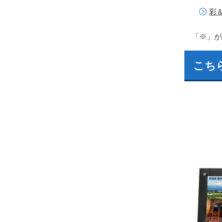
彩
「※」が
こち