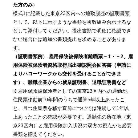
た方のみ
）
様式1に記載した東京23区内への通勤履歴の証明書類
として、以下に示すような書類を複数組み合わせるな
どして添付してください。提出書類で明確に確認でき
ない場合には追加の書類提出を求めることがありま
す。
（証明書類例） 雇用保険被保険者離職票－1・－2、雇
用保険被保険者資格取得届出確認照会回答書（申請に
よりハローワークから交付を受けることができま
す）、離職企業からの就業証明書、退職証明書など
※雇用保険被保険者としての東京23区内への通勤が、
住民票移動前10年間のうちで通算5年以上あったこ
と、且つ住民票を移す直前については連続して1年以
上あったことの確認が必要です。通勤先の所在地（東
京23区内）と雇用保険加入状況の双方の視点から必要
書類を揃えてください。