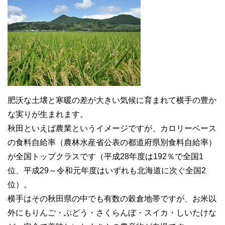
肥沃な土壌と寒暖の差が大きい気候に育まれて横手の豊か
な実りが生まれます。
秋田といえば農業というイメージですが、カロリーベース
の食料自給率（農林水産省公表の都道府県別食料自給率）
が全国トップクラスです（平成28年度は192％で全国1
位、平成29～令和元年度はいずれも北海道に次ぐ全国2
位）。
横手はその秋田県の中でも有数の穀倉地帯ですが、お米以
外にもりんご・ぶどう・さくらんぼ・スイカ・しいたけな