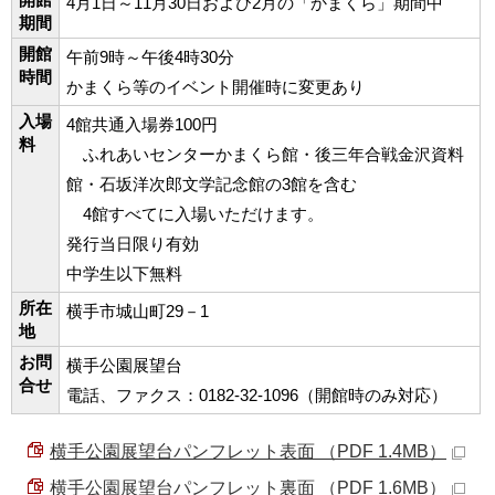
4月1日～11月30日および2月の「かまくら」期間中
期間
開館
午前9時～午後4時30分
時間
かまくら等のイベント開催時に変更あり
入場
4館共通入場券100円
料
ふれあいセンターかまくら館・後三年合戦金沢資料
館・石坂洋次郎文学記念館の3館を含む
4館すべてに入場いただけます。
発行当日限り有効
中学生以下無料
所在
横手市城山町29－1
地
お問
横手公園展望台
合せ
電話、ファクス：0182-32-1096（開館時のみ対応）
横手公園展望台パンフレット表面 （PDF 1.4MB）
横手公園展望台パンフレット裏面 （PDF 1.6MB）