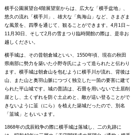
横手公園展望台4階展望室からは、広大な「横手盆地」、
悠久の流れ「横手川」、雄大な「鳥海山」など、さまざま
な風景を、四季を通じて、観ることができます。4月1日～
11月30日、そして2月の雪まつり臨時開館の際は、是非お
越しください。
横手城は、その昔朝倉城といい、1550年頃、現在の秋田
県南部に勢力を築いた小野寺氏によって造られたと伝わり
ます。横手城は朝倉山を包むように横手川が流れ、背後は
山、また山と奥羽山脈につづく独立した一箇の要害に建て
られた平山城です。城の普請は、石畳を用いないで土居削
崖とし、土くずれを防ぐ土止めと、敵が這い登ることがで
きないように韮（にら）を植えた築城だったので、別名
「韮城」ともいいます。
1868年の戊辰戦争の際に横手城は落城し、二の丸跡に