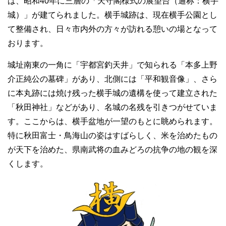
は、昭和40年に三層の「天守閣様式の展望台（通称：横手
城）」が建てられました。横手城跡は、現在横手公園とし
て整備され、日々市内外の方々が訪れる憩いの場となって
おります。
城址南東の一角に「宇都宮釣天井」で知られる「本多上野
介正純公の墓碑」があり、北側には「平和観音像」、さら
に本丸跡には焼け残った横手城の遺構を使って建立された
「秋田神社」などがあり、名城の名残を引きつがせていま
す。ここからは、横手盆地が一望のもとに眺められます。
特に秋田富士・鳥海山の姿はすばらしく、米を治めたもの
が天下を治めた、県南武将の血みどろの抗争の地の観を深
くします。