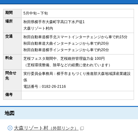
期間
5月中旬～下旬
場所
秋田県横手市大森町字高口下水戸堤1
大森リゾート村内
交通
秋田自動車道横手北スマートインターチェンジから車で約15分
秋田自動車道大曲インターチェンジから車で約20分
秋田自動車道横手インターチェンジから車で約20分
料金
芝桜フェスタ期間中、芝桜維持管理協力金 100円
（芝桜環境整備、除草などの経費に使われています）
問合せ
実行委員会事務局：横手市まちづくり推進部大森地域課産業建設
先
係
電話番号：0182-26-2116
備考
地図
大森リゾート村
（外部リンク）