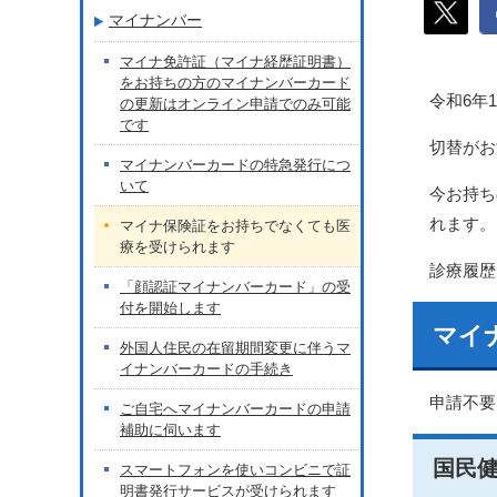
マイナンバー
マイナ免許証（マイナ経歴証明書）
をお持ちの方のマイナンバーカード
令和6年
の更新はオンライン申請でのみ可能
です
切替がお
マイナンバーカードの特急発行につ
いて
今お持ち
れます。
マイナ保険証をお持ちでなくても医
療を受けられます
診療履歴
「顔認証マイナンバーカード」の受
付を開始します
マイ
外国人住民の在留期間変更に伴うマ
イナンバーカードの手続き
申請不要
ご自宅へマイナンバーカードの申請
補助に伺います
国民
スマートフォンを使いコンビニで証
明書発行サービスが受けられます