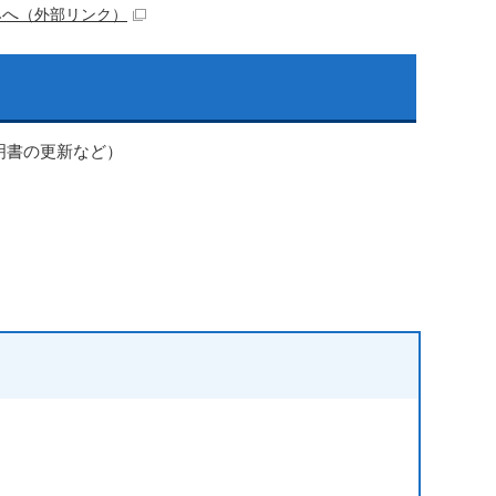
みへ
（外部リンク）
明書の更新など）