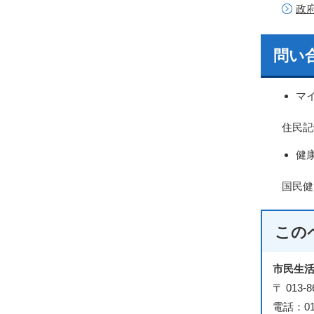
政
問い
マ
住民記録係
健
国民健康
この
市民生
〒 01
電話：018