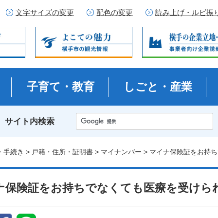
文字サイズの変更
配色の変更
読み上げ・ルビ振
子育て・教育
しごと・産業
サイト内検索
・手続き
>
戸籍・住所・証明書
>
マイナンバー
> マイナ保険証をお持
ナ保険証をお持ちでなくても医療を受けら