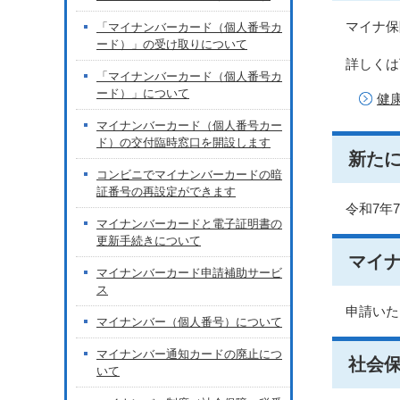
マイナ保
「マイナンバーカード（個人番号カ
ード）」の受け取りについて
詳しくは
「マイナンバーカード（個人番号カ
ード）」について
健
マイナンバーカード（個人番号カー
ド）の交付臨時窓口を開設します
新た
コンビニでマイナンバーカードの暗
証番号の再設定ができます
令和7年
マイナンバーカードと電子証明書の
更新手続きについて
マイ
マイナンバーカード申請補助サービ
ス
申請いた
マイナンバー（個人番号）について
マイナンバー通知カードの廃止につ
社会
いて