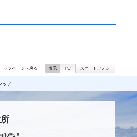
トップページへ戻る
表示
PC
スマートフォン
マップ
役所
央町8番2号