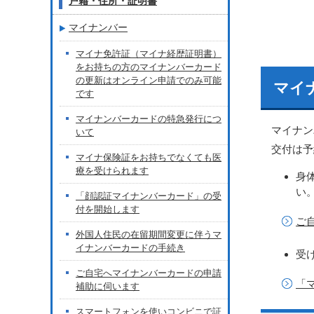
戸籍・住所・証明書
マイナンバー
マイナ免許証（マイナ経歴証明書）
をお持ちの方のマイナンバーカード
の更新はオンライン申請でのみ可能
マイ
です
マイナンバーカードの特急発行につ
マイナン
いて
交付は予
マイナ保険証をお持ちでなくても医
療を受けられます
身
い
「顔認証マイナンバーカード」の受
付を開始します
ご
外国人住民の在留期間変更に伴うマ
イナンバーカードの手続き
受
ご自宅へマイナンバーカードの申請
「
補助に伺います
スマートフォンを使いコンビニで証