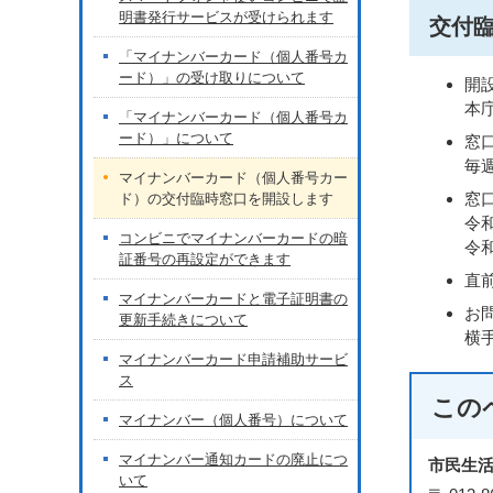
明書発行サービスが受けられます
交付
「マイナンバーカード（個人番号カ
ード）」の受け取りについて
開
本
「マイナンバーカード（個人番号カ
ード）」について
窓
毎
マイナンバーカード（個人番号カー
窓
ド）の交付臨時窓口を開設します
令
コンビニでマイナンバーカードの暗
令
証番号の再設定ができます
直
マイナンバーカードと電子証明書の
お
更新手続きについて
横手
マイナンバーカード申請補助サービ
ス
この
マイナンバー（個人番号）について
マイナンバー通知カードの廃止につ
市民生
いて