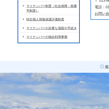
〒 01
マイナンバー制度（社会保障・税番
電話：018
号制度）
お問い
特定個人情報保護評価制度
マイナンバーが必要な場面や手続き
マイナンバーの独自利用事務
横