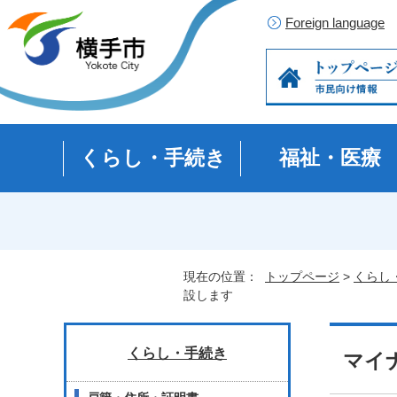
Foreign language
くらし・手続き
福祉・医療
現在の位置：
トップページ
>
くらし
設します
くらし・手続き
マイ