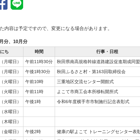
た内容は予定ですので、変更になる場合があります。
9月分、10月分
にち
時間
行事・日程
日（月曜日）
午前11時30分
秋田県南高規格幹線道路建設促進期成同盟
日（月曜日）
午後1時30分
秋田ふるさと村・第163回取締役会
日（火曜日）
午前10時
三重地区交流センター開館式
日（火曜日）
午前11時
よこて市商工会本所移転開所式
日（火曜日）
午後1時
令和6年度横手市市制施行記念表彰式
日（水曜日）
日（木曜日）
日（金曜日）
午後2時
健康の駅よこて トレーニングセンター表