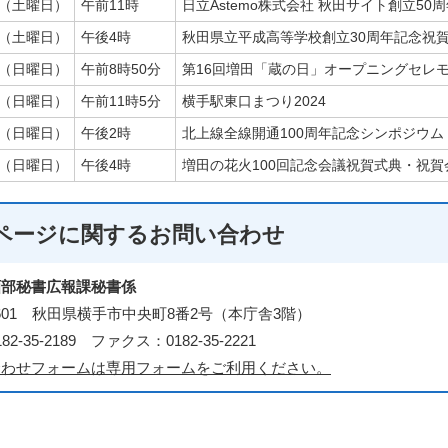
日（土曜日）
午前11時
日立Astemo株式会社 秋田サイト創立50
日（土曜日）
午後4時
秋田県立平成高等学校創立30周年記念祝
日（日曜日）
午前8時50分
第16回増田「蔵の日」オープニングセレ
日（日曜日）
午前11時5分
横手駅東口まつり2024
日（日曜日）
午後2時
北上線全線開通100周年記念シンポジウム
日（日曜日）
午後4時
増田の花火100回記念会議祝賀式典・祝賀
ページに関する
お問い合わせ
画部秘書広報課秘書係
-8601 秋田県横手市中央町8番2号（本庁舎3階）
2-35-2189 ファクス：0182-35-2221
合わせフォームは専用フォームをご利用ください。