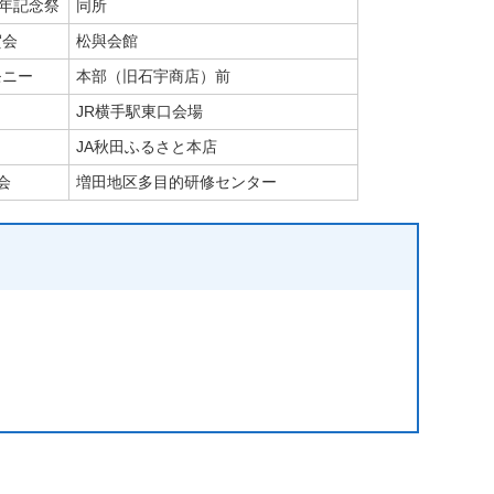
周年記念祭
同所
賀会
松與会館
モニー
本部（旧石宇商店）前
JR横手駅東口会場
JA秋田ふるさと本店
会
増田地区多目的研修センター