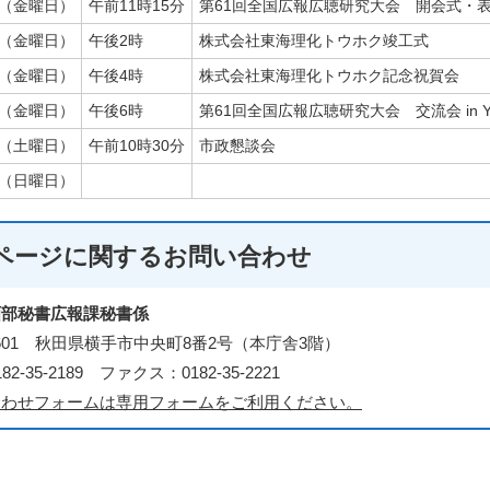
日（金曜日）
午前11時15分
第61回全国広報広聴研究大会 開会式・
日（金曜日）
午後2時
株式会社東海理化トウホク竣工式
日（金曜日）
午後4時
株式会社東海理化トウホク記念祝賀会
日（金曜日）
午後6時
第61回全国広報広聴研究大会 交流会 in Y
日（土曜日）
午前10時30分
市政懇談会
日（日曜日）
ページに関する
お問い合わせ
画部秘書広報課秘書係
-8601 秋田県横手市中央町8番2号（本庁舎3階）
2-35-2189 ファクス：0182-35-2221
合わせフォームは専用フォームをご利用ください。