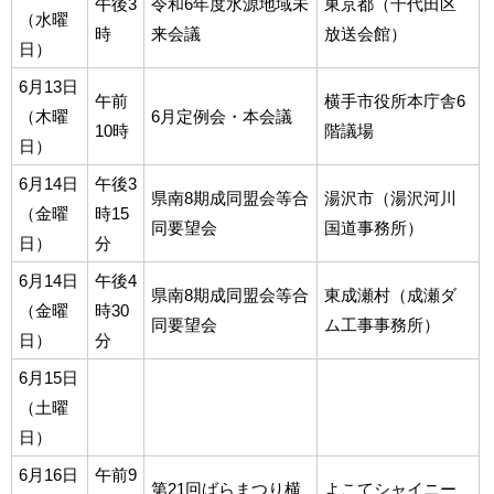
午後3
令和6年度水源地域未
東京都（千代田区
（水曜
時
来会議
放送会館）
日）
6月13日
午前
横手市役所本庁舎6
（木曜
6月定例会・本会議
10時
階議場
日）
6月14日
午後3
県南8期成同盟会等合
湯沢市（湯沢河川
（金曜
時15
同要望会
国道事務所）
日）
分
6月14日
午後4
県南8期成同盟会等合
東成瀬村（成瀬ダ
（金曜
時30
同要望会
ム工事事務所）
日）
分
6月15日
（土曜
日）
6月16日
午前9
第21回ばらまつり横
よこてシャイニー