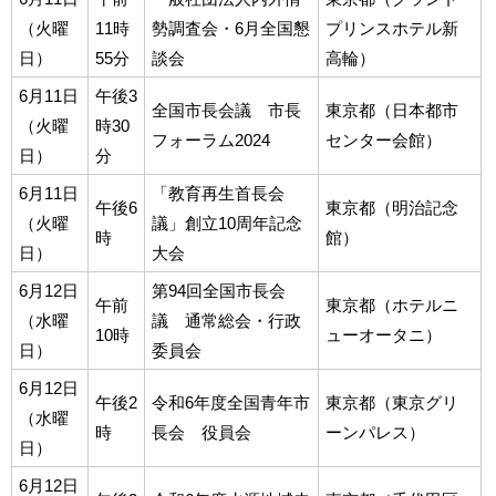
（火曜
11時
勢調査会・6月全国懇
プリンスホテル新
日）
55分
談会
高輪）
6月11日
午後3
全国市長会議 市長
東京都（日本都市
（火曜
時30
フォーラム2024
センター会館）
日）
分
6月11日
「教育再生首長会
午後6
東京都（明治記念
（火曜
議」創立10周年記念
時
館）
日）
大会
6月12日
第94回全国市長会
午前
東京都（ホテルニ
（水曜
議 通常総会・行政
10時
ューオータニ）
日）
委員会
6月12日
午後2
令和6年度全国青年市
東京都（東京グリ
（水曜
時
長会 役員会
ーンパレス）
日）
6月12日