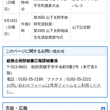
（日曜
時40
手市民囲碁大会
パレス
日）
分
第35回 山下太郎学術
6月16日
午後2
研究奨励賞・
（日曜
山下記念館
時
第33回 山下太郎地域
日）
文化奨励賞授与式
このページに関する
お問い合わせ
総務企画部秘書広報課秘書係
〒013-8601 秋田県横手市中央町8番2号（本庁舎3
階）
電話：0182-35-2189 ファクス：0182-35-2221
お問い合わせフォームは専用フォームをご利用くださ
い。
市政・広報