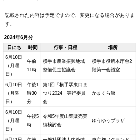
記載された内容は予定ですので、変更になる場合がありま
す。
2024年6月分
日にち
時間
行事・日程
場所
6月10日
午前
横手市農業振興地域
横手市役所本庁舎2
（月曜
11時
整備促進協議会
階第一会議室
日）
6月10日
午後1
第1回「横手駅東口ま
（月曜
時30
つり2024」実行委員
かまくら館
日）
分
会
6月10日
午後5
令和5年度山菜販売実
（月曜
ゆうゆうプラザ
時
績検討会
日）
6月11日
午前
一般社団法人内外情
東京都（グランド