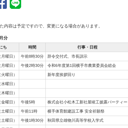
た内容は予定ですので、変更になる場合があります。
4月分
にち
時間
行事・日程
（月曜日）
午前8時30分
辞令交付式、市長訓示
（月曜日）
午後2時30分
令和6年度第1回横手市農業委員会総会
（火曜日）
新年度挨拶回り
（水曜日）
（木曜日）
（金曜日）
午後5時
株式会社小松木工新社屋竣工披露パーティー
（土曜日）
午前11時
横手体育館建設工事 安全祈願祭
（土曜日）
午後1時30分
秋田県立雄物川高等学校入学式