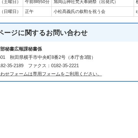
日（土曜日）
午前8時50分
旭岡山神社梵天奉納祭（出発式）
日（日曜日）
正午
小松髙義氏の叙勲を祝う会
ページに関する
お問い合わせ
画部秘書広報課秘書係
-8601 秋田県横手市中央町8番2号（本庁舎3階）
2-35-2189 ファクス：0182-35-2221
合わせフォームは専用フォームをご利用ください。