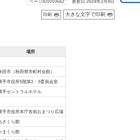
更新日 2024年2月9日
ページID1010562
大きな文字で印刷
印刷
場所
秋田市（秋田県市町村会館）
横手市役所5階第2・3委員会室
横手セントラルホテル
横手市役所本庁舎前おまつり広場
あさくら館
かまくら館