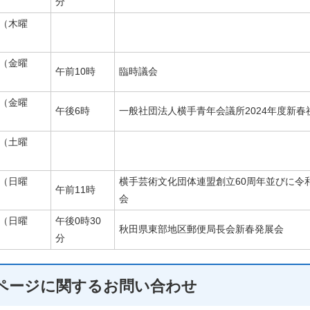
分
日（木曜
日（金曜
午前10時
臨時議会
日（金曜
午後6時
一般社団法人横手青年会議所2024年度新春
日（土曜
日（日曜
横手芸術文化団体連盟創立60周年並びに令
午前11時
会
日（日曜
午後0時30
秋田県東部地区郵便局長会新春発展会
分
ページに関する
お問い合わせ