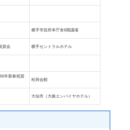
横手市役所本庁舎6階議場
祝賀会
横手セントラルホテル
和6年新春祝賀
松與会館
大仙市（大曲エンパイヤホテル）