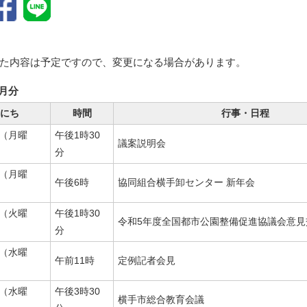
た内容は予定ですので、変更になる場合があります。
1月分
にち
時間
行事・日程
日（月曜
午後1時30
議案説明会
分
日（月曜
午後6時
協同組合横手卸センター 新年会
日（火曜
午後1時30
令和5年度全国都市公園整備促進協議会意見
分
日（水曜
午前11時
定例記者会見
日（水曜
午後3時30
横手市総合教育会議