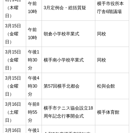
午前
横手市役所本
（木曜
3月定例会・総括質疑
10時
庁舎6階議場
日）
3月15日
午前
（金曜
朝倉小学校卒業式
同校
10時
日）
3月15日
午後1
（金曜
時30
横手南小学校卒業式
同校
日）
分
3月15日
午後4
（金曜
時30
第57回横手北都会
松與会館
日）
分
3月16日
午前8
横手市テニス協会設立18
（土曜
時55
横手体育館
周年記念行事開会式
日）
分
3月16日
午後1