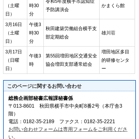
令和5年度横手市認知症
（土曜
時30
かまくら館
予防講演会
日）
分
3月16日
午後3
秋田建築労働組合横手支
（土曜
時30
雄川荘
部定期総会
日）
分
3月17日
増田地区多目
午後3
第55回増田地区交通安全
（日曜
的研修センタ
時
協会増田支部通常総会
日）
ー
このページに関する
お問い合わせ
総務企画部秘書広報課秘書係
〒013-8601 秋田県横手市中央町8番2号（本庁舎3
階）
電話：0182-35-2189 ファクス：0182-35-2221
お問い合わせフォームは専用フォームをご利用くださ
い。