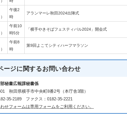
日）
時
午後2
アランマーレ秋田2024出陣式
日）
時
午前10
「横手やきそばフェスティバル2024」開会式
日）
時5分
午前8
第9回よこてシティハーフマラソン
日）
時
ページに関する
お問い合わせ
画部秘書広報課秘書係
-8601 秋田県横手市中央町8番2号（本庁舎3階）
2-35-2189 ファクス：0182-35-2221
合わせフォームは専用フォームをご利用ください。