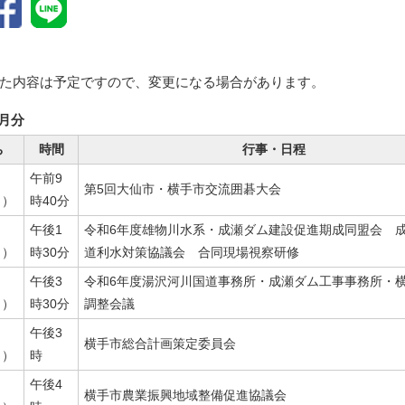
た内容は予定ですので、変更になる場合があります。
9月分
ち
時間
行事・日程
午前9
第5回大仙市・横手市交流囲碁大会
日）
時40分
午後1
令和6年度雄物川水系・成瀬ダム建設促進期成同盟会 
日）
時30分
道利水対策協議会 合同現場視察研修
午後3
令和6年度湯沢河川国道事務所・成瀬ダム工事事務所・
日）
時30分
調整会議
午後3
横手市総合計画策定委員会
日）
時
午後4
横手市農業振興地域整備促進協議会