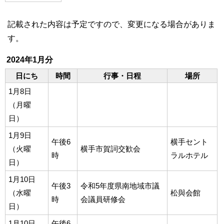
記載された内容は予定ですので、変更になる場合がありま
す。
2024年1月分
日にち
時間
行事・日程
場所
1月8日
（月曜
日）
1月9日
午後6
横手セント
（火曜
横手市賀詞交歓会
時
ラルホテル
日）
1月10日
午後3
令和5年度県南地域市議
（水曜
松與会館
時
会議員研修会
日）
1月10日
午後6