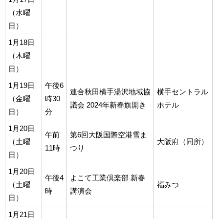
（水曜
日）
1月18日
（木曜
日）
1月19日
午後6
連合秋田横手湯沢地域協
横手セントラル
（金曜
時30
議会 2024年新春旗開き
ホテル
日）
分
1月20日
午前
第6回大阪国際空港雪ま
（土曜
大阪府（同所）
11時
つり
日）
1月20日
午後4
よこて工業倶楽部 新春
（土曜
福みつ
時
講演会
日）
1月21日