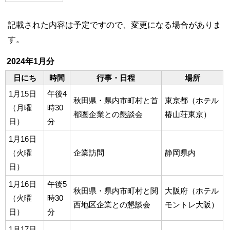
記載された内容は予定ですので、変更になる場合がありま
す。
2024年1月分
日にち
時間
行事・日程
場所
1月15日
午後4
秋田県・県内市町村と首
東京都（ホテル
（月曜
時30
都圏企業との懇談会
椿山荘東京）
日）
分
1月16日
（火曜
企業訪問
静岡県内
日）
1月16日
午後5
秋田県・県内市町村と関
大阪府（ホテル
（火曜
時30
西地区企業との懇談会
モントレ大阪）
日）
分
1月17日