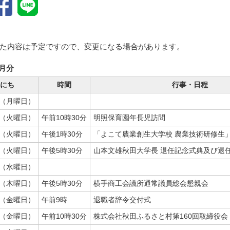
た内容は予定ですので、変更になる場合があります。
3月分
にち
時間
行事・日程
日（月曜日）
日（火曜日）
午前10時30分
明照保育園年長児訪問
日（火曜日）
午後1時30分
「よこて農業創生大学校 農業技術研修生
日（火曜日）
午後5時30分
山本文雄秋田大学長 退任記念式典及び退
日（水曜日）
日（木曜日）
午後5時30分
横手商工会議所通常議員総会懇親会
日（金曜日）
午前9時
退職者辞令交付式
日（金曜日）
午前10時30分
株式会社秋田ふるさと村第160回取締役会