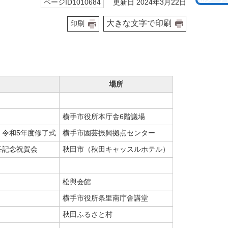
更新日 2024年3月22日
ページID1010684
大きな文字で印刷
印刷
場所
横手市役所本庁舎6階議場
」令和5年度修了式
横手市園芸振興拠点センター
任記念祝賀会
秋田市（秋田キャッスルホテル）
松與会館
横手市役所条里南庁舎講堂
秋田ふるさと村