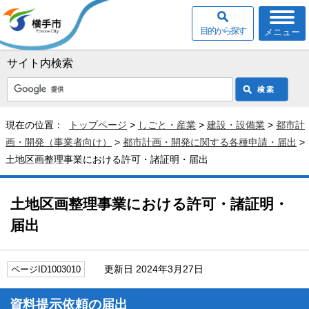
目的から探す
メニュー
サイト内検索
現在の位置：
トップページ
>
しごと・産業
>
建設・設備業
>
都市計
画・開発（事業者向け）
>
都市計画・開発に関する各種申請・届出
>
土地区画整理事業における許可・諸証明・届出
土地区画整理事業における許可・諸証明・
届出
更新日 2024年3月27日
ページID1003010
資料提示依頼の届出