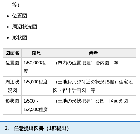
等）
位置図
周辺状況図
形状図
図面名
縮尺
備考
位置図
1/50,000程
（市内の位置把握）管内図 等
度
周辺状
1/5,000程度
（土地および付近の状況把握）住宅地
況図
図・都市計画図 等
形状図
1/500～
（土地の形状把握）公図 区画割図
1/2,500程度
3. 任意提出図書（1部提出）