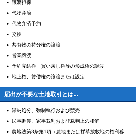
譲渡担保
代物弁済
代物弁済予約
交換
共有物の持分権の譲渡
営業譲渡
予約完結権、買い戻し権等の形成権の譲渡
地上権、賃借権の譲渡または設定
届出が不要な土地取引とは...
滞納処分、強制執行および競売
民事調停、家事裁判および裁判上の和解
農地法第3条第1項（農地または採草放牧地の権利移